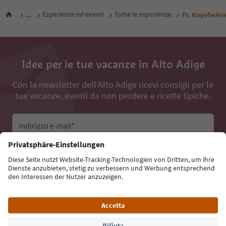
...
Esperienze ed eventi
Tutte le esperienze
Fr. Kupelwies
Idee per le tue vacanze in Alto Adige
Con la newsletter dell’Alto Adige ricevi consigli per le
tue vacanze, eventi da non perdere e ricette tipiche.
Indirizzo e-mail*
Iscriviti alla newsletter