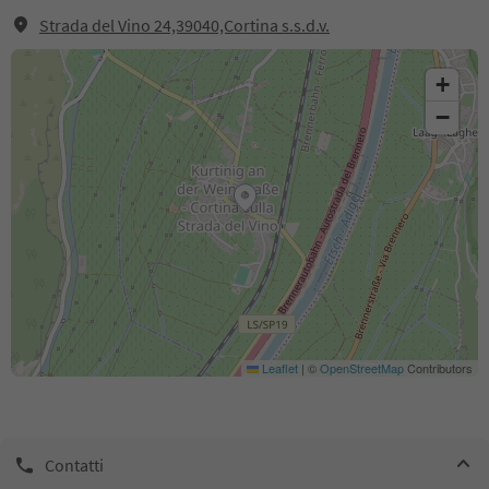
Strada del Vino 24,39040,Cortina s.s.d.v.
+
−
Leaflet
|
©
OpenStreetMap
Contributors
Contatti