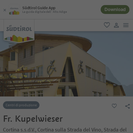
Südtirol Guide App
Download
La guida digitale dell´Alto Adige
men
favoriti
user lin
Centri di produzione
Fr. Kupelwieser
Cortina s.s.d.V., Cortina sulla Strada del Vino, Strada del