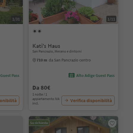
1/31
1/11
Kati's Haus
San Pancrazio, Merano e dintorni
710 m
da San Pancrazio centro
 Guest Pass
Alto Adige Guest Pass
Da 80€
1 notte / 1
appartamento IVA
onibilità
Verifica disponibilità
incl.
Su richiesta