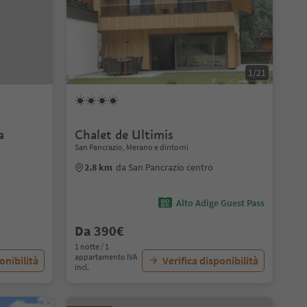
1/21
a
Chalet de Ultimis
San Pancrazio, Merano e dintorni
2.8 km
da San Pancrazio centro
Alto Adige Guest Pass
Da 390€
1 notte / 1
appartamento IVA
onibilità
Verifica disponibilità
incl.