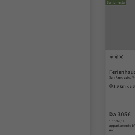
Su richiesta
Ferienhau
San Pancrazio, M
1.9 km
da S
Da 305€
1 notte / 1
appartamento I
incl.