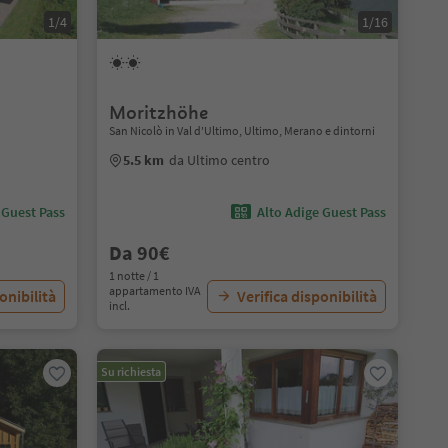
1/4
1/16
Moritzhöhe
San Nicolò in Val d'Ultimo, Ultimo, Merano e dintorni
5.5 km
da Ultimo centro
 Guest Pass
Alto Adige Guest Pass
Da 90€
1 notte / 1
appartamento IVA
onibilità
Verifica disponibilità
incl.
Su richiesta