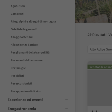
Agriturismi
Campeggi
Rifugi alpini e alberghi di montagna
Ostelli della gioventù
29
Risultati
- V
Alloggi sostenibili
Alloggi senza barriere
Alto Adige Gue
Per gli amanti della tranquillità
Per amanti del benessere
Prenotabile onlin
Per famiglie
Per ciclisti
Per escursionisti
Per appassionati di vino
Esperienze ed eventi
Enogastronomia