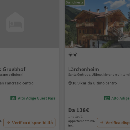
Su richiesta
s Gruebhof
Lärchenheim
erano e dintorni
Santa Gertrude, Ultimo, Merano e dintorni
an Pancrazio centro
10.9 km
da Ultimo centro
Alto Adige Guest Pass
Alto Adige
Da 138€
1 notte / 1
VA
appartamento IVA
Verifica disponibilità
Verifica disp
incl.