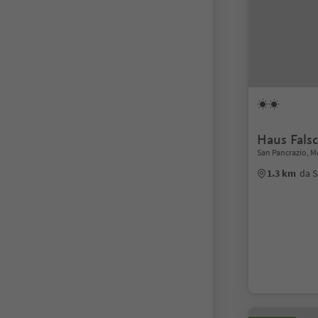
Haus Fals
San Pancrazio, M
1.3 km
da S