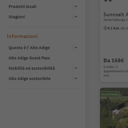
Prodotti locali
Sunnseit 
Stagioni
Santa Valburga, 
4.1 km
da U
Informazioni
Questo è l' Alto Adige
Alto Adige Guest Pass
Da 168€
1 notte / 1
Mobilità ed accessibilità
appartamento I
incl.
Alto Adige sostenibile
Su richiesta