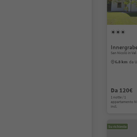
Innergrab
San Nicolò in Val
6.8 km
da U
Da 120€
1 notte / 1
appartamento I
incl.
Su richiesta