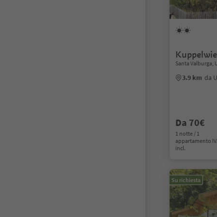
Kuppelwie
Santa Valburga, 
3.9 km
da U
Da 70€
1 notte / 1
appartamento I
incl.
Su richiesta