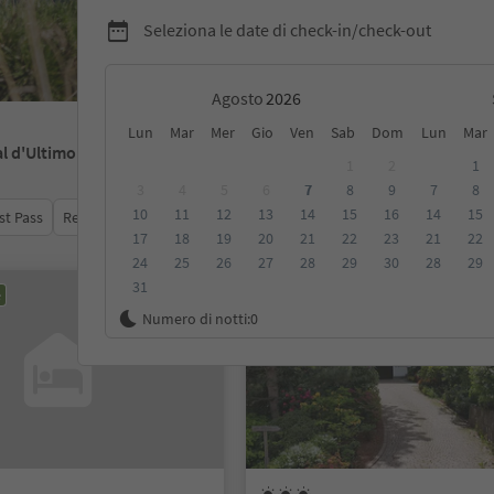
Seleziona le date di check-in/check-out
Agosto
Lun
Mar
Mer
Gio
Ven
Sab
Dom
Lun
Mar
al d'Ultimo
1
2
1
3
4
5
6
7
8
9
7
8
10
11
12
13
14
15
16
14
15
st Pass
Recensioni
Categoria
Trattamento
Alloggi sosten
17
18
19
20
21
22
23
21
22
24
25
26
27
28
29
30
28
29
31
e
Prenotabile online
Numero di notti:
0