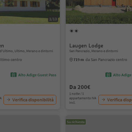
1/13
en
Laugen Lodge
 d'Ultimo, Ultimo, Merano e dintorni
San Pancrazio, Merano e dintorni
ltimo centro
719 m
da San Pancrazio centro
Alto Adige Guest Pass
Alto Adige
Da 200€
1 notte / 1
VA
appartamento IVA
Verifica disponibilità
Verifica disp
incl.
Su richiesta