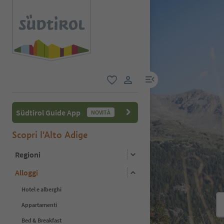
menu link
favoriti
user link
Südtirol Guide App
NOVITÀ
Scopri l'Alto Adige
Regioni
Alloggi
Hotel e alberghi
Appartamenti
Bed & Breakfast