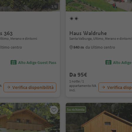
1/6
s 363
Haus Waldruhe
Ultimo, Merano e dintorni
Santa Valburga, Ultimo, Merano e dintorni
ltimo centro
840 m
da Ultimo centro
Alto Adige Guest Pass
Alto Adige
Da 95€
1 notte / 1
VA
appartamento IVA
Verifica disponibilità
Verifica disp
incl.
Su richiesta