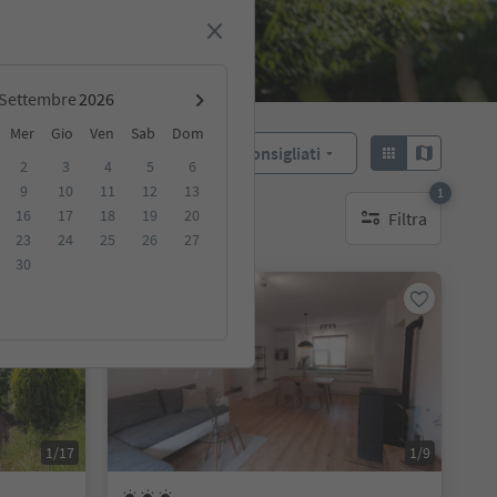
Settembre
Mer
Gio
Ven
Sab
Dom
Consigliati
Ordina:
2
3
4
5
6
9
10
11
12
13
1
16
17
18
19
20
Filtra
ibili
1 filtro attivo
23
24
25
26
27
30
Prenotabile online
1/17
1/9