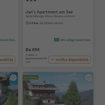
Jan's Apartment am See
Santa Valburga, Ultimo, Merano e dintorni
3.9 km
da Ultimo centro
 Guest Pass
Alto Adige Guest Pass
Da 89€
1 notte / 1
appartamento IVA
onibilità
Verifica disponibilità
incl.
Su richiesta