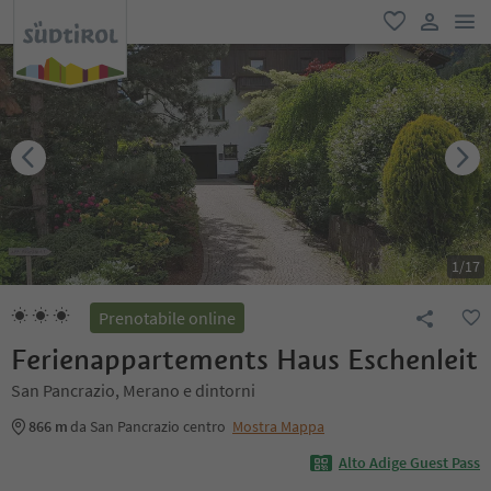
men
favoriti
user lin
1
/
17
Prenotabile online
Ferienappartements Haus Eschenleit
San Pancrazio, Merano e dintorni
866 m
da San Pancrazio centro
Mostra Mappa
Alto Adige Guest Pass