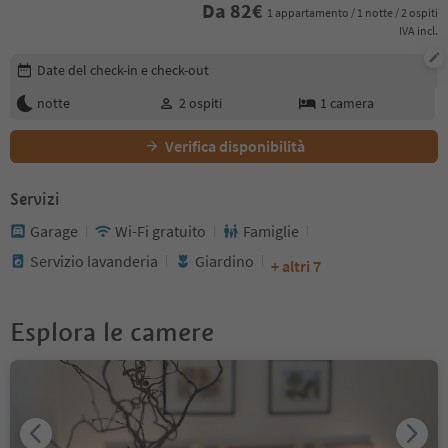
Da
82
€
1 appartamento / 1 notte / 2 ospiti
IVA incl.
Modifica i dettagli della prenotazione
Date del check-in e check-out
notte
2
ospiti
1
camera
Verifica disponibilità
Servizi
Garage
Wi-Fi gratuito
Famiglie
Servizio lavanderia
Giardino
+ altri 7
Esplora le camere