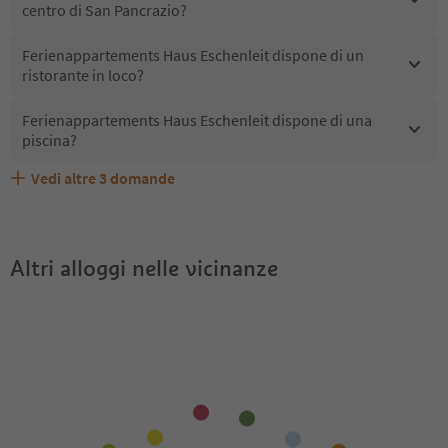
centro di San Pancrazio?
Ferienappartements Haus Eschenleit dispone di un
ristorante in loco?
Ferienappartements Haus Eschenleit dispone di una
piscina?
Vedi altre
3
domande
Ferienappartements Haus Eschenleit accetta animali
Quali servizi/attività sono disponibili presso
Gli ospiti di Ferienappartements Haus Eschenleit
domestici?
Ferienappartements Haus Eschenleit?
ricevono l'Alto Adige Guest Pass?
Altri alloggi nelle vicinanze