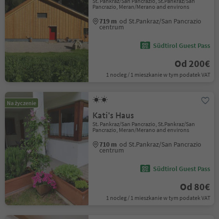
St. Pankraz/San Pancrazio, St.Pankraz/San
Pancrazio, Meran/Merano and environs
719 m
od St.Pankraz/San Pancrazio
centrum
Südtirol Guest Pass
Od 200€
1 nocleg / 1 mieszkanie w tym podatek VAT
Na życzenie
Kati's Haus
St. Pankraz/San Pancrazio, St.Pankraz/San
Pancrazio, Meran/Merano and environs
710 m
od St.Pankraz/San Pancrazio
centrum
Südtirol Guest Pass
Od 80€
1 nocleg / 1 mieszkanie w tym podatek VAT