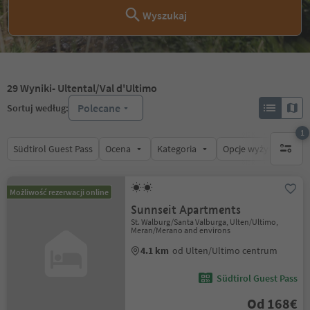
Wyszukaj
29
Wyniki
- Ultental/Val d'Ultimo
Polecane
Sortuj według:
1
Südtirol Guest Pass
Ocena
Kategoria
Opcje wyżywienia
1 aktywn
Możliwość rezerwacji online
Sunnseit Apartments
St. Walburg/Santa Valburga, Ulten/Ultimo,
Meran/Merano and environs
4.1 km
od Ulten/Ultimo centrum
Südtirol Guest Pass
Od 168€