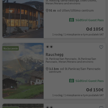
St. Walburg/Santa Valburga, Ulten/Ultimo,
Meran/Merano and environs
91 m
od Ulten/Ultimo centrum
Südtirol Guest Pass
Od 105€
1 nocleg / 1 mieszkanie w tym podatek VAT
Na życzenie
Rauchegg
St. Pankraz/San Pancrazio, St.Pankraz/San
Pancrazio, Meran/Merano and environs
3.5 km
od St.Pankraz/San Pancrazio
centrum
Südtirol Guest Pass
Od 150€
1 nocleg / 1 mieszkanie w tym podatek VAT