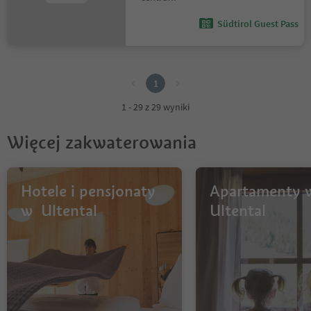
Südtirol Guest Pass
1
1
1 - 29 z 29 wyniki
Więcej zakwaterowania
Hotele i pensjonaty
Apartamenty 
w Ultental
Ultental