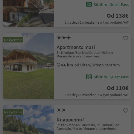
Südtirol Guest Pass
Od 138€
1 nocleg / 1 mieszkanie w tym podatek VAT
Na życzenie
Apartments masi
St. Nikolaus/San Nicolò, Ulten/Ultimo,
Meran/Merano and environs
4.6 km
od Ulten/Ultimo centrum
Südtirol Guest Pass
Od 110€
1 nocleg / 1 mieszkanie w tym podatek VAT
Na życzenie
Knappenhof
St. Pankraz/San Pancrazio, St.Pankraz/San
Pancrazio, Meran/Merano and environs