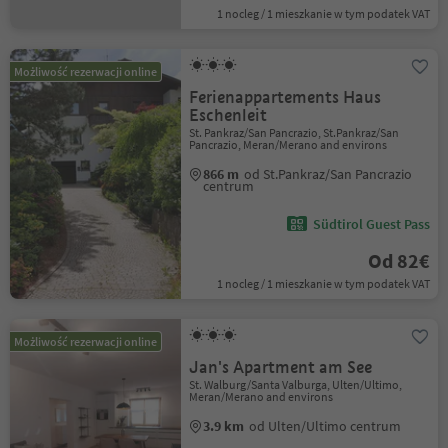
1 nocleg / 1 mieszkanie w tym podatek VAT
Możliwość rezerwacji online
Ferienappartements Haus
Eschenleit
St. Pankraz/San Pancrazio, St.Pankraz/San
Pancrazio, Meran/Merano and environs
866 m
od St.Pankraz/San Pancrazio
centrum
Südtirol Guest Pass
Od 82€
1 nocleg / 1 mieszkanie w tym podatek VAT
Możliwość rezerwacji online
Jan's Apartment am See
St. Walburg/Santa Valburga, Ulten/Ultimo,
Meran/Merano and environs
3.9 km
od Ulten/Ultimo centrum