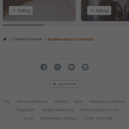
Odkryj
Odkryj
Zakwaterowanie
Bed&Breakfast w Ultental
Język: Polski
FAQ
Dane kontaktowe
Naciśnij
MICE
Polityka prywatności
Regulamin
Stopka redakcyjna
Polityka plików cookie
O nas
Ułatwieniach dostępu
South Tyrol B2B