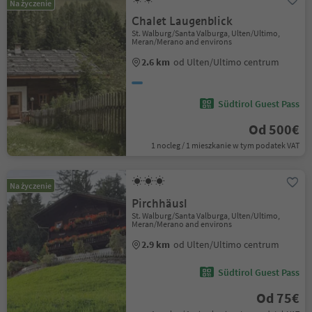
Na życzenie
Chalet Laugenblick
St. Walburg/Santa Valburga, Ulten/Ultimo,
Meran/Merano and environs
2.6 km
od Ulten/Ultimo centrum
Südtirol Guest Pass
Od 500€
1 nocleg / 1 mieszkanie w tym podatek VAT
Na życzenie
Pirchhäusl
St. Walburg/Santa Valburga, Ulten/Ultimo,
Meran/Merano and environs
2.9 km
od Ulten/Ultimo centrum
Südtirol Guest Pass
Od 75€