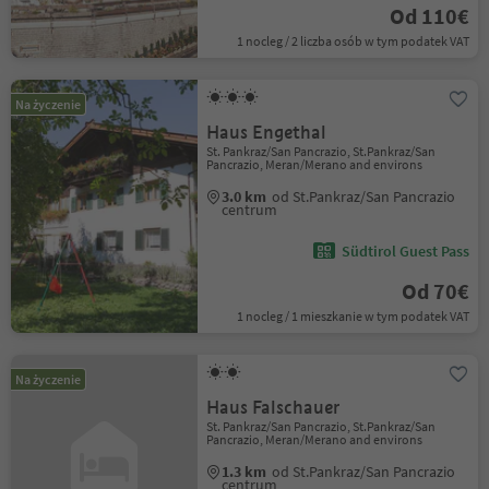
Od 110€
1 nocleg / 2 liczba osób w tym podatek VAT
Na życzenie
Haus Engethal
St. Pankraz/San Pancrazio, St.Pankraz/San
Pancrazio, Meran/Merano and environs
3.0 km
od St.Pankraz/San Pancrazio
centrum
Südtirol Guest Pass
Od 70€
1 nocleg / 1 mieszkanie w tym podatek VAT
Na życzenie
Haus Falschauer
St. Pankraz/San Pancrazio, St.Pankraz/San
Pancrazio, Meran/Merano and environs
1.3 km
od St.Pankraz/San Pancrazio
centrum