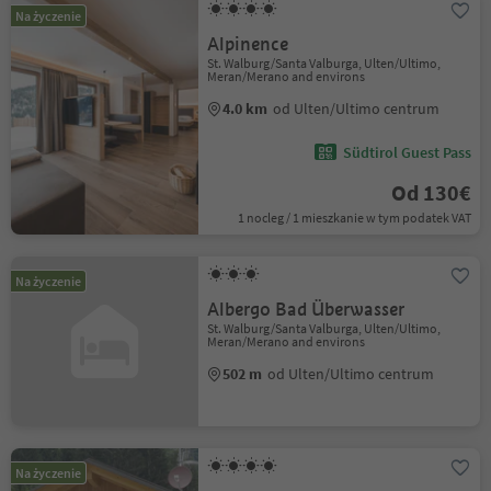
Na życzenie
Alpinence
St. Walburg/Santa Valburga, Ulten/Ultimo,
Meran/Merano and environs
4.0 km
od Ulten/Ultimo centrum
Südtirol Guest Pass
Od 130€
1 nocleg / 1 mieszkanie w tym podatek VAT
Na życzenie
Albergo Bad Überwasser
St. Walburg/Santa Valburga, Ulten/Ultimo,
Meran/Merano and environs
502 m
od Ulten/Ultimo centrum
Na życzenie