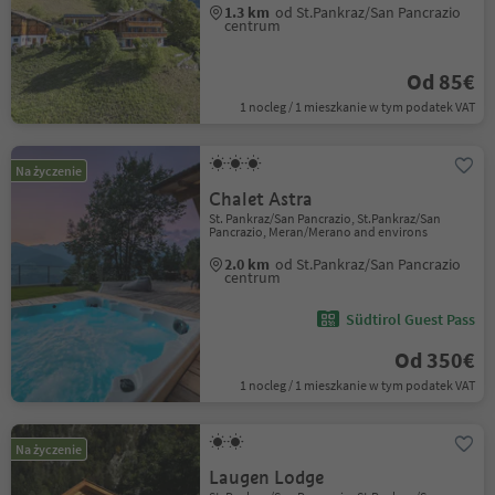
1.3 km
od St.Pankraz/San Pancrazio
centrum
Od 85€
1 nocleg / 1 mieszkanie w tym podatek VAT
Na życzenie
Chalet Astra
St. Pankraz/San Pancrazio, St.Pankraz/San
Pancrazio, Meran/Merano and environs
2.0 km
od St.Pankraz/San Pancrazio
centrum
Südtirol Guest Pass
Od 350€
1 nocleg / 1 mieszkanie w tym podatek VAT
Na życzenie
Laugen Lodge