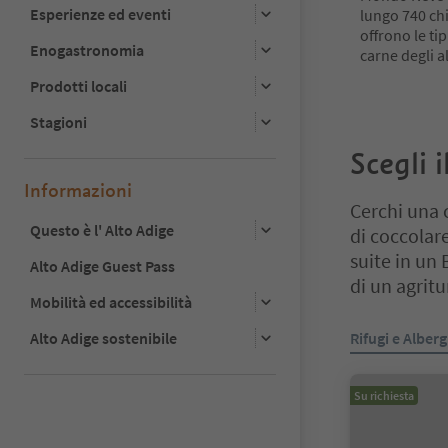
Esperienze ed eventi
lungo 740 chi
offrono le ti
Enogastronomia
carne degli 
Prodotti locali
Stagioni
Scegli 
Informazioni
Cerchi una 
Questo è l' Alto Adige
di coccolare
suite in un 
Alto Adige Guest Pass
di un agrit
Mobilità ed accessibilità
Ti trovi su un 
Alto Adige sostenibile
Rifugi e Alber
Su richiesta