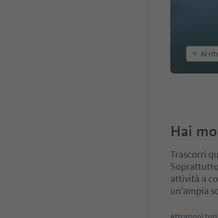
Al ri
Hai mol
Trascorri q
Soprattutto 
attività a c
un’ampia sc
Ti trovi su un 
Attrazioni turi