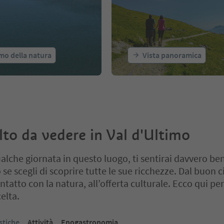
tmo della natura
Vista panoramica
to da vedere in Val d'Ultimo
ualche giornata in questo luogo, ti sentirai davvero be
se scegli di scoprire tutte le sue ricchezze. Dal buon ci
ontatto con la natura, all’offerta culturale. Ecco qui per
elta.
cursore a schede. Seleziona una scheda per visualizzarne il contenut
stiche
Attività
Enogastronomia