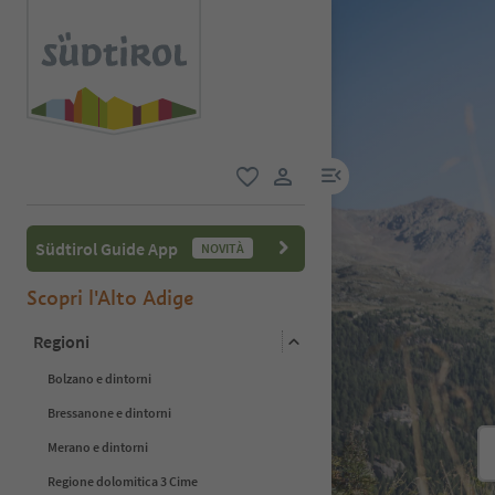
menu link
favoriti
user link
Südtirol Guide App
NOVITÀ
Scopri l'Alto Adige
Regioni
Bolzano e dintorni
Bressanone e dintorni
Merano e dintorni
Regione dolomitica 3 Cime