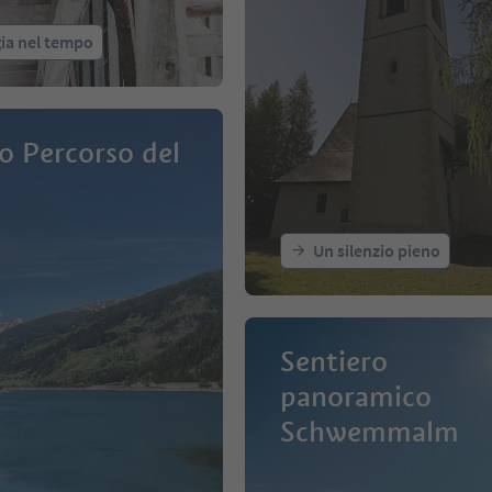
ia nel tempo
 Percorso del
Un silenzio pieno
Sentiero
panoramico
Schwemmalm