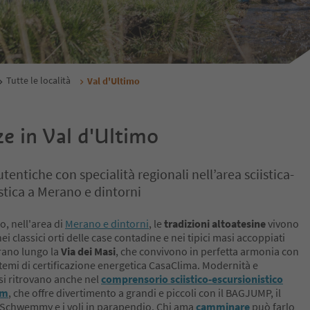
Tutte le località
Val d'Ultimo
e in Val d'Ultimo
tentiche con specialità regionali nell’area sciistica-
stica a Merano e dintorni
o, nell'area di
Merano e dintorni
, le
tradizioni altoatesine
vivono
ei classici orti delle case contadine e nei tipici masi accoppiati
rano lungo la
Via dei Masi
, che convivono in perfetta armonia con
temi di certificazione energetica CasaClima. Modernità e
si ritrovano anche nel
comprensorio sciistico-escursionistico
lm
, che offre divertimento a grandi e piccoli con il BAGJUMP, il
chwemmy e i voli in parapendio. Chi ama
camminare
può farlo