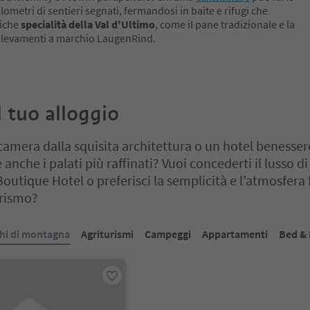
lometri di sentieri segnati, fermandosi in baite e rifugi che
piche
specialità della Val d'Ultimo
, come il pane tradizionale e la
allevamenti a marchio LaugenRind.
il tuo alloggio
camera dalla squisita architettura o un hotel benesse
 anche i palati più raffinati? Vuoi concederti il lusso d
Boutique Hotel o preferisci la semplicità e l’atmosfera 
urismo?
cursore a schede. Seleziona una scheda per visualizzarne il contenut
ghi di montagna
Agriturismi
Campeggi
Appartamenti
Bed & 