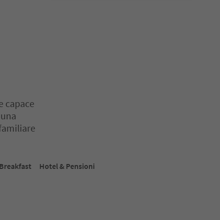
re capace
i una
familiare
o. Premi Invio o Spazio per entrare nella scheda del cursore. Premi 
Breakfast
Hotel & Pensioni