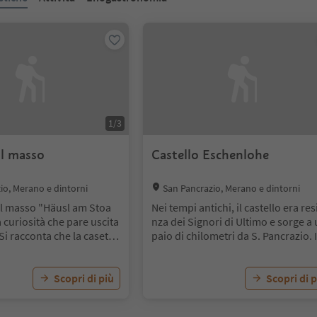
1
/
3
ul masso
Castello Eschenlohe
Location:
io, Merano e dintorni
San Pancrazio, Merano e dintorni
ul masso "Häusl am Stoa
Nei tempi antichi, il castello era re
 curiosità che pare uscita
nza dei Signori di Ultimo e sorge a
 Si racconta che la casetta
paio di chilometri da S. Pancrazio. I
u un prato nella località di
stello si può ammirare solo dal'est
o, assieme ad altre casett
o!
il Rio Valsura esondò e dis
Scopri di più
Scopri di p
le casette tranne questa, c
mente era stata costruita