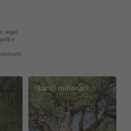
e, segui
uilli e
vicinarti
Larici millenari