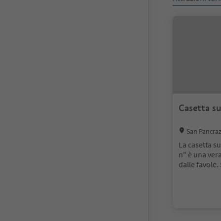
Casetta s
Location:
San Pancraz
La casetta s
n" è una vera
dalle favole.
si trovasse s
San Pancrazi
e. Nel 1882, 
trusse tutte 
he fortunata