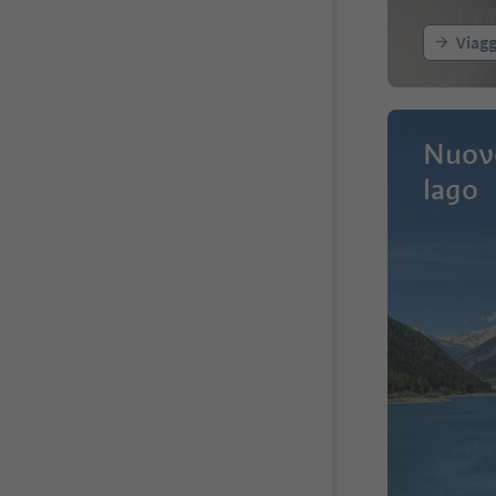
Viagg
Nuovo
lago