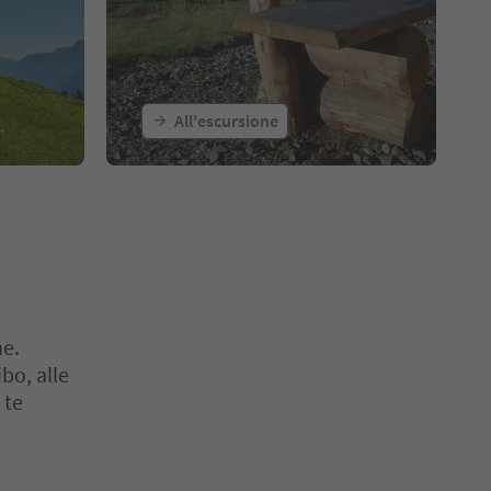
All'escursione
ne.
bo, alle
 te
o. Premi Invio o Spazio per entrare nella scheda del cursore. Premi 