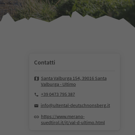
Contatti
Santa Valburga 154, 39016 Santa
Valburga - Ultimo
+39 0473 795 387
info@ultental-deutschnonsberg.it
https://www.merano-
suedtirol.it/it/val-d-ultimo.html