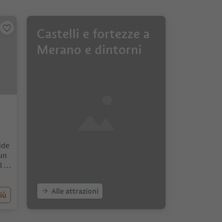
Castelli e fortezze a
Merano e dintorni
side
 un
l ca
ern
Alle attrazioni
iù