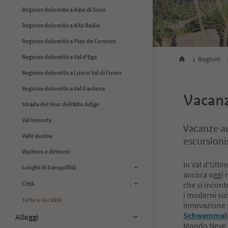
Regione dolomitica Alpe di Siusi
Regione dolomitica Alta Badia
Regione dolomitica Plan de Corones
Regione dolomitica Val d'Ega
Regioni
Regione dolomitica Luson Val di Funes
Regione dolomitica Val Gardena
Vacanz
Strada del Vino dell'Alto Adige
Val Venosta
Vacanze au
Valle Aurina
escursioni
Vipiteno e dintorni
In Val d'Ultim
Luoghi di tranquillità
ancora oggi n
Città
che si incont
i moderni sis
Tutte le località
innovazione 
Schwemma
Alloggi
Mondo Neve S