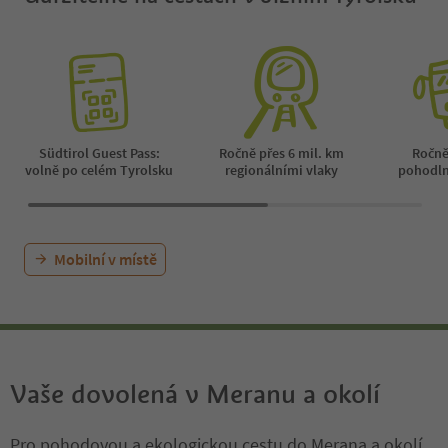
Südtirol Guest Pass:
Ročně přes 6 mil. km
Ročně
volně po celém Tyrolsku
regionálními vlaky
pohodl
Mobilní v místě
Vaše dovolená v Meranu a okolí
Pro pohodovou a ekologickou cestu do Merana a okolí