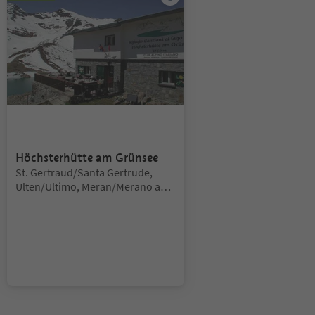
Höchsterhütte am Grünsee
Lokalita:
St. Gertraud/Santa Gertrude,
Ulten/Ultimo, Meran/Merano and
environs