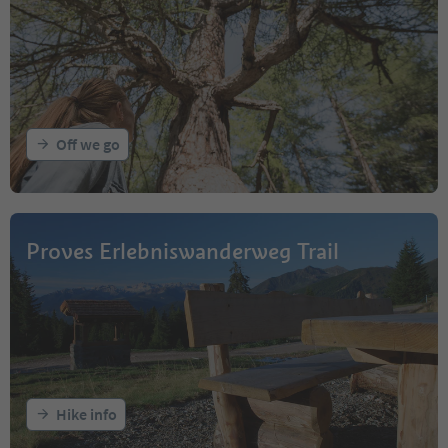
Off we go
Proves Erlebniswanderweg Trail
Hike info