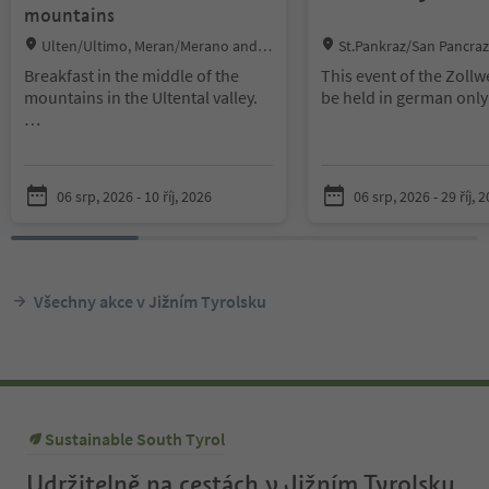
mountains
Location:
Location:
Ulten/Ultimo, Meran/Merano and e
St.Pankraz/San Pancraz
nvirons
erano and environs
Breakfast in the middle of the
This event of the Zollw
mountains in the Ultental valley.
be held in german only
Information:
- Breakfast on the Kaserfeld Alm
in the Ultental valley
06 srp, 2026 - 10 říj, 2026
06 srp, 2026 - 29 říj, 
- Every Thursday, Friday and
Saturday
- With or without a guided tour to
the Kaserfeld Alm
- Reservation required: Daniela -
Všechny akce v Jižním Tyrolsku
+39 339 73 11 731
Sustainable South Tyrol
Udržitelně na cestách v Jižním Tyrolsku