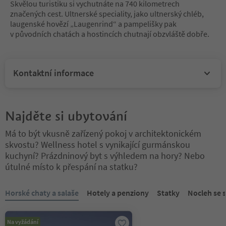
Skvělou turistiku si vychutnáte na 740 kilometrech
značených cest. Ultnerské speciality, jako ultnerský chléb,
laugenské hovězí „Laugenrind“ a pampelišky pak
v původních chatách a hostincích chutnají obzvláště dobře.
Kontaktní informace
Najděte si ubytování
Má to být vkusně zařízený pokoj v architektonickém
skvostu? Wellness hotel s vynikající gurmánskou
kuchyní? Prázdninový byt s výhledem na hory? Nebo
útulné místo k přespání na statku?
Nacházíte se na tabulkovém posuvníku. Vyberte kartu pro zobraze
Horské chaty a salaše
Hotely a penziony
Statky
Nocleh se 
Na vyžádání