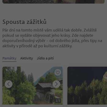
Spousta zážitků
Pár dní na tomto místě vám udělá tak dobře. Zvláště
pokud se vydáte objevovat jeho krásy. Zde najdete
doporučeníhodný výběr – od dobrého jídla, přes tipy na
aktivity v přírodě až po kulturní zážitky.
Nacházíte se na tabulkovém posuvníku. Vyberte kartu pro zobraze
Památky
Aktivity
Jídlo a pití
1
/
3