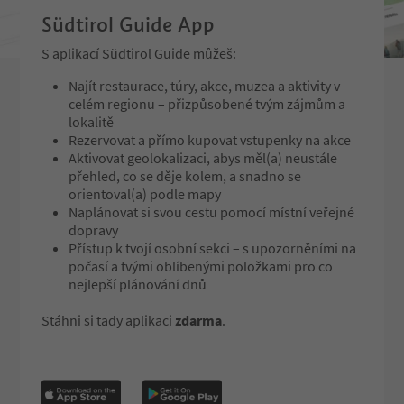
Südtirol Guide App
S aplikací Südtirol Guide můžeš:
Najít restaurace, túry, akce, muzea a aktivity v
celém regionu – přizpůsobené tvým zájmům a
lokalitě
Rezervovat a přímo kupovat vstupenky na akce
Aktivovat geolokalizaci, abys měl(a) neustále
přehled, co se děje kolem, a snadno se
orientoval(a) podle mapy
Naplánovat si svou cestu pomocí místní veřejné
dopravy
Přístup k tvojí osobní sekci – s upozorněními na
počasí a tvými oblíbenými položkami pro co
nejlepší plánování dnů
Stáhni si tady aplikaci
zdarma
.