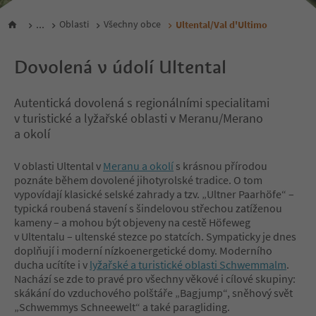
...
Oblasti
Všechny obce
Ultental/Val d'Ultimo
Dovolená v údolí Ultental
Autentická dovolená s regionálními specialitami
v turistické a lyžařské oblasti v Meranu/Merano
a okolí
V oblasti Ultental v
Meranu a okolí
s krásnou přírodou
poznáte během dovolené jihotyrolské tradice. O tom
vypovídají klasické selské zahrady a tzv. „Ultner Paarhöfe“ –
typická roubená stavení s šindelovou střechou zatíženou
kameny – a mohou být objeveny na cestě Höfeweg
v Ultentalu – ultenské stezce po statcích. Sympaticky je dnes
doplňují i moderní nízkoenergetické domy. Moderního
ducha ucítíte i v
lyžařské a turistické oblasti Schwemmalm
.
Nachází se zde to pravé pro všechny věkové i cílové skupiny:
skákání do vzduchového polštáře „Bagjump“, sněhový svět
„Schwemmys Schneewelt“ a také paragliding.