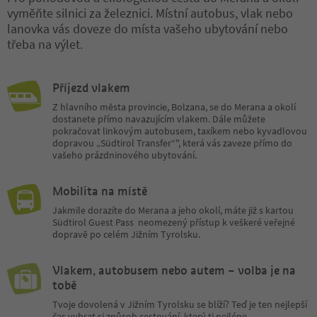
vyměňte silnici za železnici. Místní autobus, vlak nebo
lanovka vás doveze do místa vašeho ubytování nebo
třeba na výlet.
Příjezd vlakem
Z hlavního města provincie, Bolzana, se do Merana a okolí
dostanete přímo navazujícím vlakem. Dále můžete
pokračovat linkovým autobusem, taxíkem nebo kyvadlovou
dopravou „Südtirol Transfer“", která vás zaveze přímo do
vašeho prázdninového ubytování.
Mobilita na místě
Jakmile dorazíte do Merana a jeho okolí, máte již s kartou
Südtirol Guest Pass neomezený přístup k veškeré veřejné
dopravě po celém Jižním Tyrolsku.
Vlakem, autobusem nebo autem – volba je na
tobě
Tvoje dovolená v Jižním Tyrolsku se blíží? Teď je ten nejlepší
čas vybrat si způsob cestování, který ti nejlépe