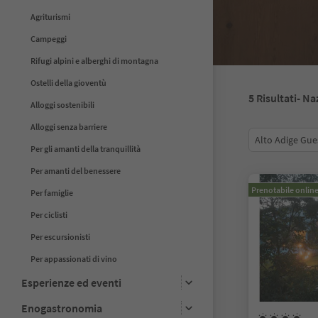
Agriturismi
Campeggi
Rifugi alpini e alberghi di montagna
Ostelli della gioventù
5
Risultati
- Na
Alloggi sostenibili
Alloggi senza barriere
Alto Adige Gue
Per gli amanti della tranquillità
Per amanti del benessere
Prenotabile onlin
Per famiglie
Per ciclisti
Per escursionisti
Per appassionati di vino
Esperienze ed eventi
Enogastronomia