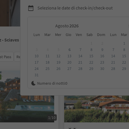
Seleziona le date di check-in/check-out
Agosto
Lun
Mar
Mer
Gio
Ven
Sab
Dom
Lun
Mar
z - Sciaves
1
2
1
3
4
5
6
7
8
9
7
8
10
11
12
13
14
15
16
14
15
st Pass
Recensioni
Categoria
Trattamento
Alloggi sosten
17
18
19
20
21
22
23
21
22
24
25
26
27
28
29
30
28
29
31
e
Su richiesta
Numero di notti:
0
1/10