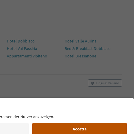
Hotel Dobbiaco
Hotel Valle Aurina
Hotel Val Passiria
Bed & Breakfast Dobbiaco
Appartamenti Vipiteno
Hotel Bressanone
Lingua: Italiano
okie Policy
Film commission
Chi siamo