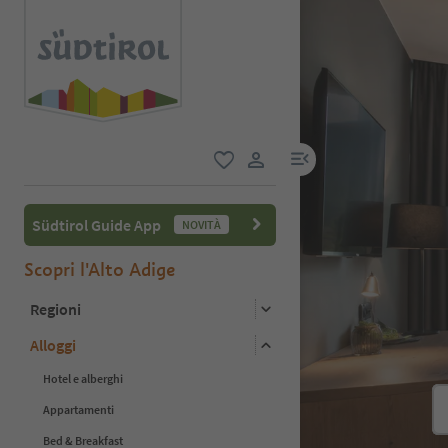
menu link
favoriti
user link
Südtirol Guide App
NOVITÀ
Scopri l'Alto Adige
Regioni
Alloggi
Hotel e alberghi
Appartamenti
Bed & Breakfast