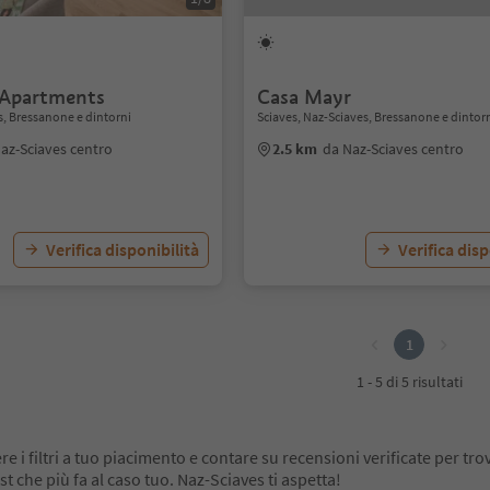
 Apartments
Casa Mayr
s, Bressanone e dintorni
Sciaves, Naz-Sciaves, Bressanone e dintor
az-Sciaves centro
2.5 km
da Naz-Sciaves centro
Verifica disponibilità
Verifica disp
1
1 - 5 di 5 risultati
re i filtri a tuo piacimento e contare su recensioni verificate per trov
 che più fa al caso tuo. Naz-Sciaves ti aspetta!