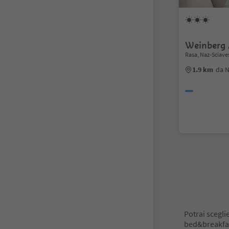
Weinberg
Rasa, Naz-Sciave
1.9 km
da N
1
Potrai sceglie
bed&breakfast