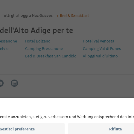
Tutti gli alloggi a Naz-Sciaves
Bed & Breakfast
 dell'Alto Adige per te
ressanone
Hotel Bolzano
Hotel Val Venosta
telvio
Camping Bressanone
Camping Val di Funes
Bed & Breakfast San Candido
Alloggi Val d'Ultimo
Press
MICE
Privacy Policy
Termini e condizioni
Crediti
Co
i accessibilità
Alto Adige B2B
ol