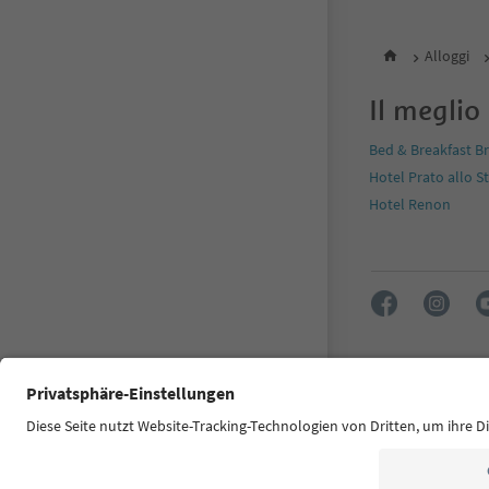
Alloggi
Il meglio
Bed & Breakfast B
Hotel Prato allo S
Hotel Renon
FAQ
Contatti
Dichiarazione d
© 2026 IDM Südtir