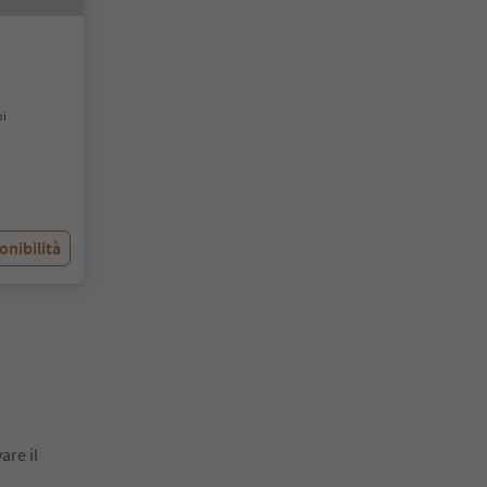
ni
onibilità
are il