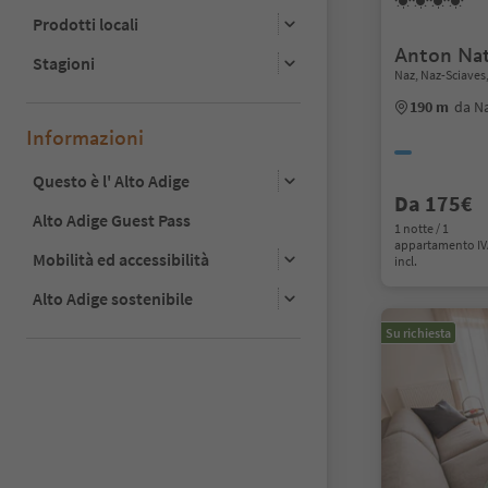
Prodotti locali
Anton Na
Stagioni
Naz, Naz-Sciaves
190 m
da Na
Informazioni
Questo è l' Alto Adige
Da 175€
Alto Adige Guest Pass
1 notte / 1
appartamento I
Mobilità ed accessibilità
incl.
Alto Adige sostenibile
Su richiesta