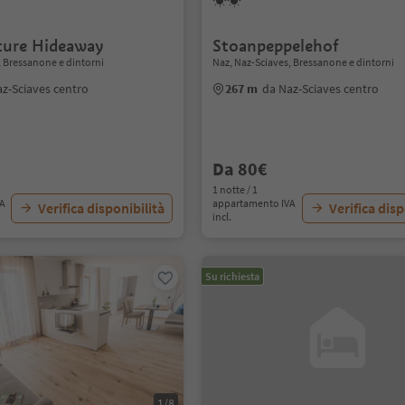
ture Hideaway
Stoanpeppelehof
, Bressanone e dintorni
Naz, Naz-Sciaves, Bressanone e dintorni
z-Sciaves centro
267 m
da Naz-Sciaves centro
Da 80€
1 notte / 1
VA
appartamento IVA
Verifica disponibilità
Verifica disp
incl.
Su richiesta
1/8
1/4