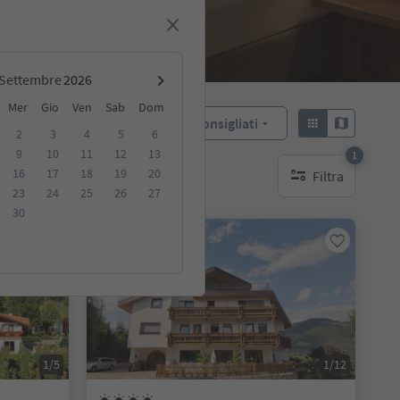
Settembre
Mer
Gio
Ven
Sab
Dom
Consigliati
Ordina:
2
3
4
5
6
9
10
11
12
13
1
16
17
18
19
20
Filtra
ibili
1 filtro attivo
23
24
25
26
27
30
Su richiesta
1/5
1/12