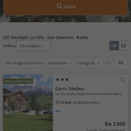
Cerca
257
Risultati
- La Villa - San Cassiano - Badia
Consigliati
Ordina:
Alto Adige Guest Pass
Recensioni
Categoria
Trattamento
nessun f
Prenotabile online
Garni Medesc
La Villa, Badia, Regione dolomitica Alta Badia
2.8 km
da Badia centro
Da 130€
1 notte / 2 persone IVA incl.