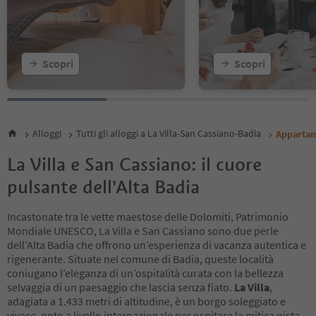
Scopri
Scopri
Alloggi
Tutti gli alloggi a La Villa-San Cassiano-Badia
Appartam
La Villa e San Cassiano: il cuore
pulsante dell'Alta Badia
Incastonate tra le vette maestose delle Dolomiti, Patrimonio
Mondiale UNESCO, La Villa e San Cassiano sono due perle
dell’Alta Badia che offrono un’esperienza di vacanza autentica e
rigenerante. Situate nel comune di Badia, queste località
coniugano l’eleganza di un’ospitalità curata con la bellezza
selvaggia di un paesaggio che lascia senza fiato.
La Villa
,
adagiata a 1.433 metri di altitudine, è un borgo soleggiato e
vivace, noto a livello internazionale per ospitare la mitica pista