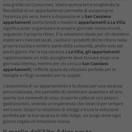
una grotta sul Conturines. Vivere questa terra scegliendo la
flessibilità di un appartamento permette di assaporarne
l’essenza più vera. Avere a disposizione a
San Cassiano
appartamenti
confortevoli o moderni
appartamenti a La Villa
significa poter organizzare le proprie giornate senza vincoli,
seguendo il proprio ritmo. È la soluzione ideale per chi desidera
esplorare i mercati locali, cucinare i prodotti del territorio nella
propria cucina e sentirsi parte della comunità, anche solo per
pochi giorni. Per la tua vacanza a
La Villa, gli appartamenti
rappresentano un nido accogliente dove tornare dopo una
giornata intensa, mentre per chi cerca a
San Cassiano
appartamenti
, l’offerta spazia da soluzioni perfette per le
famiglie a rifugi romantici per le coppie.
L’autonomia di un appartamento è la chiave per una vacanza
personalizzata, che permette di combinare avventure all’aria
aperta con momenti di relax, scoperte culturali con piaceri
gastronomici, vivendo un’esperienza che rimarrà per sempre
nel cuore. Scopri la selezione di alloggi e trova la soluzione
perfetta per la tua vacanza in Alto Adige, un luogo dove ogni
giorno regala un’emozione nuova.
Il meglio dell'Alto Adige per te