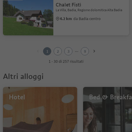
Chalet Fistì
La Villa, Badia, Regione dolomitica Alta Badia
4.2 km
da Badia centro
1
2
...
1
2
3
9
3
4
1 - 30 di 257 risultati
5
6
Altri alloggi
7
8
9
Hotel
Bed & Breakfa