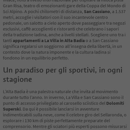
Gran Risa, teatro di emozionanti gare della Coppa del Mondo di
Sci Alpino. A pochi chilometri di distanza,
San Cassiano
, a 1.537
metri, accoglie i visitatori con il suo incantevole centro
pedonale, un salotto a cielo aperto dove passeggiare tra negozi
esclusivi, caffè accoglienti e ristoranti che celebrano i sapori
della tradizione ladina, anche a livelli stellati. Scegliere uno tra i
tanti
appartamenti a La Villa in Alta Badia
o a San Cassiano
significa regalarsi un soggiorno all’insegna della libertà, in un
contesto dove la natura imponente e la cultura ladina si
fondono in un equilibrio perfetto.
Un paradiso per gli sportivi, in ogni
stagione
L’Alta Badia è una palestra naturale che invita al movimento
durante tutto l’anno. In inverno, La Villa e San Cassiano sono il
punto di accesso privilegiato al carosello sciistico del
Dolomiti
Superski
. Da qui è possibile lanciarsi in avventure
indimenticabili sulla neve, come il celebre giro del Sellaronda, o
esplorare i 130 km di piste perfettamente preparate del
comprensorio. Mentre gli sciatori più esperti possono misurarsi