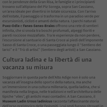
con le pendenze della Gran Risa, le famiglie e i principianti
trovano sull’altipiano del Piz Sorega, sopra San Cassiano,
un’area ideale per divertirsi in totale sicurezza. Con l’arrivo
dell’estate, il paesaggio si trasforma in un paradiso verde per
escursionisti, ciclisti e amanti della natura. I parchi naturali
Puez-Odle
e
Fanes-Senes-Braies
offrono una rete di sentieri
infinita, che si snoda tra boschi profumati, alpeggi fioriti e
pareti rocciose mozzafiato. Tra le esperienze da non perdere,
l’escursione al santuario di Santa Croce ai piedi dell’imponente
Sasso di Santa Croce, o una passeggiata lungo il “Sentiero dei
larici” e il “Trù di artisć” (Sentiero degli artisti) a San Cassiano.
Cultura ladina e la libertà di una
vacanza su misura
Soggiornare in questa parte dell’Alto Adige non è solo una
vacanza all’insegna dello sport e della natura, ma anche
un’immersione in una cultura millenaria, quella ladina, che si
manifesta nella lingua, nelle tradizioni e nell’architettura delle
tipiche “viles”, gli antichi masi contadini. A San Cassiano, il
Museum Ladin Ursus ladinicus
racconta l’affascinante storia
dell’orso preistorico delle Dolomiti, i cui resti furono ritrovati in