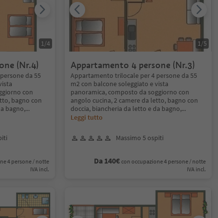
1
/
4
1
/
5
ne (Nr.4)
Appartamento 4 persone (Nr.3)
 persone da 55
Appartamento trilocale per 4 persone da 55
vista
m2 con balcone soleggiato e vista
ggiorno con
panoramica, composto da soggiorno con
etto, bagno con
angolo cucina, 2 camere da letto, bagno con
da bagno,
...
doccia, biancheria da letto e da bagno,
...
Leggi tutto
iti
Massimo 5 ospiti
Da 140€
ne 4 persone / notte
con occupazione 4 persone / notte
IVA incl.
IVA incl.