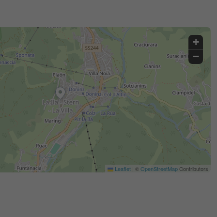
+
−
Leaflet
|
©
OpenStreetMap
Contributors