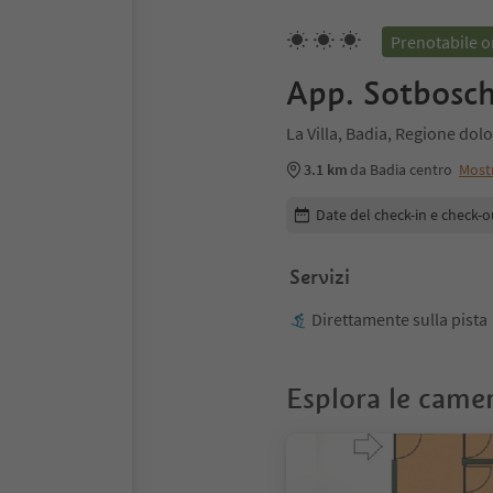
Prenotabile o
App. Sotbosc
La Villa, Badia, Regione dol
3.1 km
da Badia centro
Most
Modifica i dettagli della pr
Date del check-in e check-o
Servizi
Direttamente sulla pista
Esplora le came