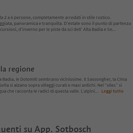
 2 a 6 persone, completamente arredati in stile rustico.
eggiata, panoramica e tranquilla. D'estate sono il punto di partenza
ursioni, d'inverno per le piste da sci dell' Alta Badia e Se
...
la regione
a Badia, le Dolomiti sembrano vicinissime. Il Sassongher, la Cima
lla si alzano sopra villaggi curati e masi antichi. Nei “viles” si
ua che racconta le radici di questa valle. L’alpini
...
Leggi tutto
uenti su
App. Sotbosch