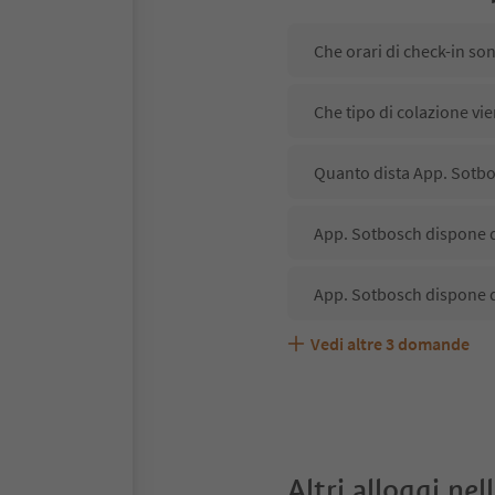
Che orari di check-in so
Che tipo di colazione vi
Quanto dista App. Sotbo
App. Sotbosch dispone di
App. Sotbosch dispone d
Vedi altre
3
domande
App. Sotbosch accetta a
Quali servizi/attività s
Gli ospiti di App. Sotbos
Altri alloggi nel