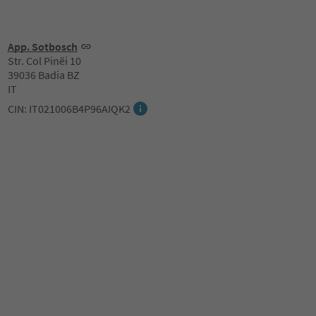
App. Sotbosch
Str. Col Pinëi 10
39036 Badia BZ
IT
CIN: IT021006B4P96AIQK2