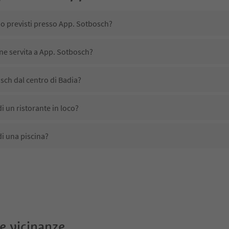
no previsti presso App. Sotbosch?
ene servita a App. Sotbosch?
sch dal centro di Badia?
 un ristorante in loco?
i una piscina?
nimali domestici?
ono disponibili presso App. Sotbosch?
ch ricevono l'Alto Adige Guest Pass?
le vicinanze