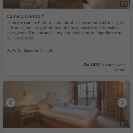
1
/
3
Camera Comfort
Le nostre camere Comfort sono dotate di un comodo letto king-size
e di un divano letto, offrendo molta luce, spazio e un'atmosfera
accogliente. Troverai anche un piccolo balcone, un frigorifero e un
b
...
Leggi tutto
Massimo 3 ospiti
Da 143€
/ 1 notte / 2 ospiti
IVA incl.
1
/
7