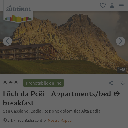
men
favoriti
user lin
1
/
48
Prenotabile online
Lüch da Pcëi - Appartments/bed &
breakfast
San Cassiano, Badia, Regione dolomitica Alta Badia
5.1 km
da Badia centro
Mostra Mappa