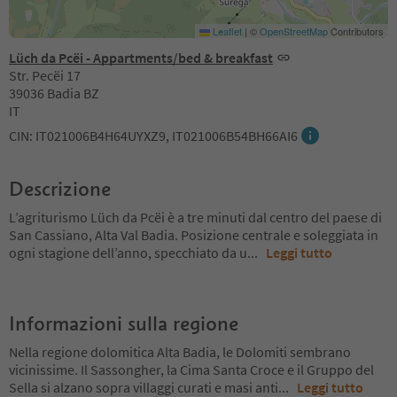
Leaflet
|
©
OpenStreetMap
Contributors
Lüch da Pcëi - Appartments/bed & breakfast
Str. Pecëi 17
39036 Badia BZ
IT
CIN: IT021006B4H64UYXZ9, IT021006B54BH66AI6
Descrizione
L’agriturismo Lüch da Pcëi è a tre minuti dal centro del paese di
San Cassiano, Alta Val Badia. Posizione centrale e soleggiata in
ogni stagione dell’anno, specchiato da u
...
Leggi tutto
Informazioni sulla regione
Nella regione dolomitica Alta Badia, le Dolomiti sembrano
vicinissime. Il Sassongher, la Cima Santa Croce e il Gruppo del
Sella si alzano sopra villaggi curati e masi anti
...
Leggi tutto