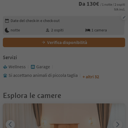
Da
130
€
/ 1 notte / 2 ospiti
IVA incl.
Modifica i dettagli della prenotazione
Date del check-in e check-out
notte
2
ospiti
1
camera
Verifica disponibilità
Servizi
Wellness
Garage
Si accettano animali di piccola taglia
+ altri 32
Esplora le camere