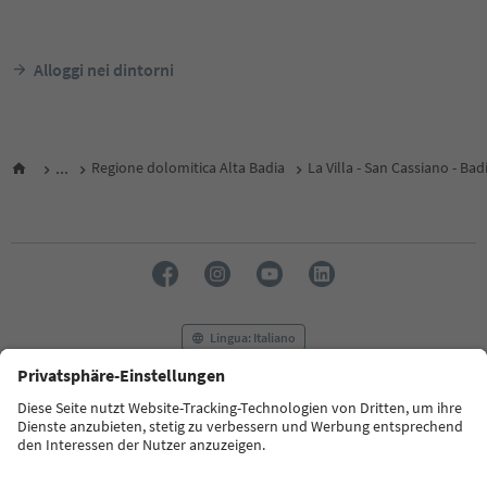
Alloggi nei dintorni
...
Regione dolomitica Alta Badia
La Villa - San Cassiano - Bad
Lingua: Italiano
FAQ
Contatti
Press
MICE
Privacy Policy
Termini e condizioni
Crediti
Cookie Policy
Film commission
Chi siamo
Dichiarazione di accessibilità