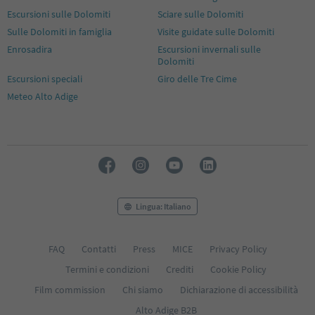
46
Escursioni sulle Dolomiti
Sciare sulle Dolomiti
47
Sulle Dolomiti in famiglia
Visite guidate sulle Dolomiti
48
Enrosadira
Escursioni invernali sulle
49
Dolomiti
50
Escursioni speciali
Giro delle Tre Cime
51
Meteo Alto Adige
52
53
54
55
56
57
58
59
Lingua: Italiano
60
61
62
FAQ
Contatti
Press
MICE
Privacy Policy
63
64
Termini e condizioni
Crediti
Cookie Policy
65
Film commission
Chi siamo
Dichiarazione di accessibilità
66
67
Alto Adige B2B