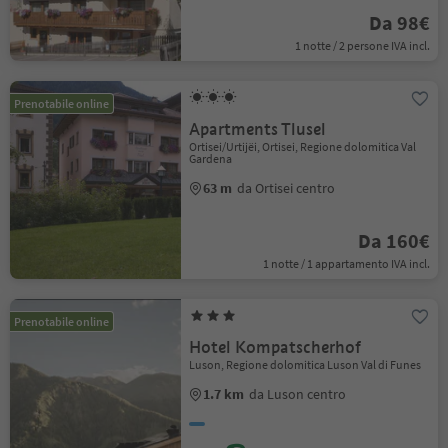
Da 98€
1 notte / 2 persone IVA incl.
Prenotabile online
Apartments Tlusel
Ortisei/Urtijëi, Ortisei, Regione dolomitica Val
Gardena
63 m
da Ortisei centro
Da 160€
1 notte / 1 appartamento IVA incl.
Prenotabile online
Hotel Kompatscherhof
Luson, Regione dolomitica Luson Val di Funes
1.7 km
da Luson centro