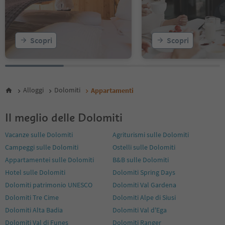
23
24
25
26
Scopri
Scopri
27
28
29
30
31
Alloggi
Dolomiti
Appartamenti
32
33
34
Il meglio delle Dolomiti
35
36
Vacanze sulle Dolomiti
Agriturismi sulle Dolomiti
37
Campeggi sulle Dolomiti
Ostelli sulle Dolomiti
38
Appartamentei sulle Dolomiti
B&B sulle Dolomiti
39
Hotel sulle Dolomiti
Dolomiti Spring Days
40
41
Dolomiti patrimonio UNESCO
Dolomiti Val Gardena
42
Dolomiti Tre Cime
Dolomiti Alpe di Siusi
43
Dolomiti Alta Badia
Dolomiti Val d'Ega
44
Dolomiti Val di Funes
Dolomiti Ranger
45