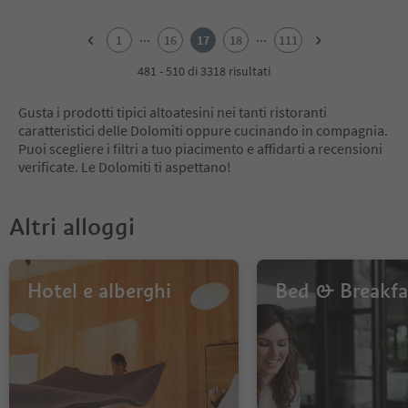
1
2
...
...
1
16
17
18
111
3
4
481 - 510 di 3318 risultati
5
6
Gusta i prodotti tipici altoatesini nei tanti ristoranti
7
caratteristici delle Dolomiti oppure cucinando in compagnia.
8
Puoi scegliere i filtri a tuo piacimento e affidarti a recensioni
9
verificate. Le Dolomiti ti aspettano!
10
11
12
Altri alloggi
13
14
15
16
Hotel e alberghi
Bed & Breakfa
17
18
19
20
21
22