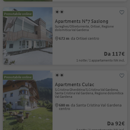
Prenotabile online
Apartments N°7 Saslong
Sureghes/Oltretorrente, Ortisei, Regione
dolomitica Val Gardena
672 m
da Ortisei centro
Da 117€
1 notte / 1 appartamento IVA incl.
Prenotabile online
Apartments Culac
S.Cristina Gherdëina/S.Cristina Val Gardena,
Santa Cristina Val Gardena, Regione dolomitica
Val Gardena
680 m
da Santa Cristina Val Gardena
centro
Da 92€
1 notte / 1 appartamento IVA incl.