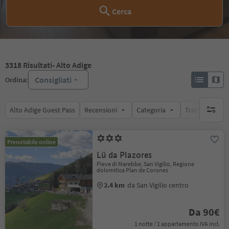
Cerca
3318
Risultati
- Alto Adige
Consigliati
Ordina:
Alto Adige Guest Pass
Recensioni
Categoria
Trattamento
nessun f
Prenotabile online
Lü da Plazores
Pieve di Marebbe, San Vigilio, Regione
dolomitica Plan de Corones
2.4 km
da San Vigilio centro
Da 90€
1 notte / 1 appartamento IVA incl.