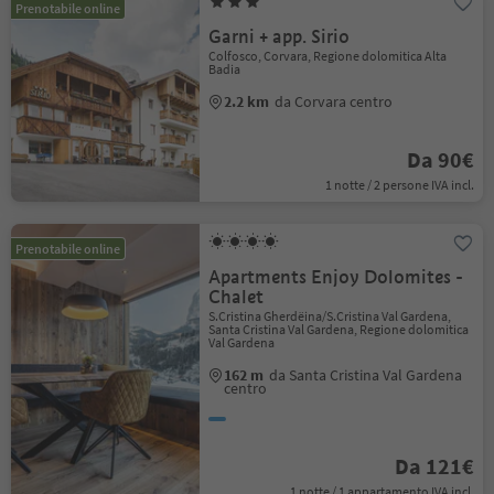
Prenotabile online
Garni + app. Sirio
Colfosco, Corvara, Regione dolomitica Alta
Badia
2.2 km
da Corvara centro
Da 90€
1 notte / 2 persone IVA incl.
Prenotabile online
Apartments Enjoy Dolomites -
Chalet
S.Cristina Gherdëina/S.Cristina Val Gardena,
Santa Cristina Val Gardena, Regione dolomitica
Val Gardena
162 m
da Santa Cristina Val Gardena
centro
Da 121€
1 notte / 1 appartamento IVA incl.