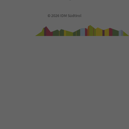
68
69
70
© 2026 IDM Südtirol
71
72
73
74
75
76
77
78
79
80
81
82
83
84
85
86
87
88
89