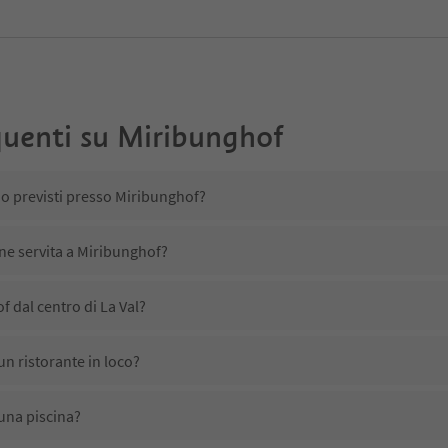
uenti su
Miribunghof
no previsti presso Miribunghof?
ene servita a Miribunghof?
 dal centro di La Val?
n ristorante in loco?
una piscina?