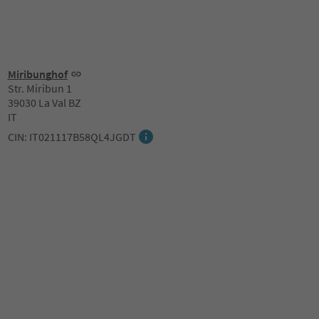
Miribunghof
Str. Miribun 1
39030 La Val BZ
IT
CIN: IT021117B58QL4JGDT