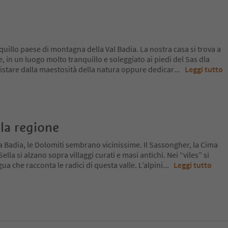
quillo paese di montagna della Val Badia. La nostra casa si trova a
, in un luogo molto tranquillo e soleggiato ai piedi del Sas dla
uistare dalla maestosità della natura oppure dedicar
...
Leggi tutto
la regione
a Badia, le Dolomiti sembrano vicinissime. Il Sassongher, la Cima
lla si alzano sopra villaggi curati e masi antichi. Nei “viles” si
ua che racconta le radici di questa valle. L’alpini
...
Leggi tutto