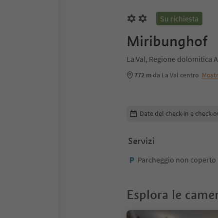
Su richiesta
Miribunghof
La Val, Regione dolomitica A
772 m
da La Val centro
Most
Modifica i dettagli della pr
Date del check-in e check-o
Servizi
Parcheggio non coperto
Esplora le came