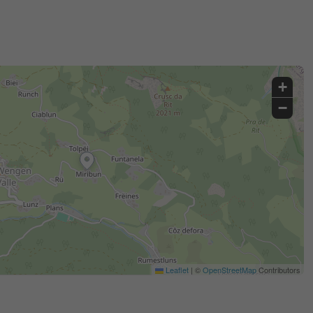
+
−
Leaflet
|
©
OpenStreetMap
Contributors