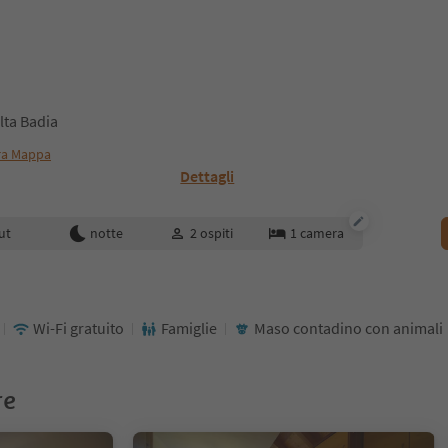
lta Badia
ra Mappa
Dettagli
enotazione
ut
notte
2
ospiti
1
camera
Wi-Fi gratuito
Famiglie
Maso contadino con animali
re