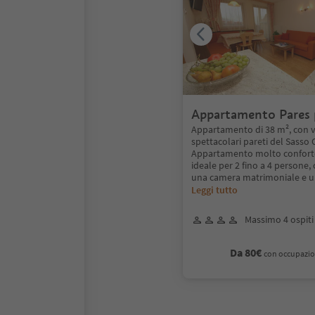
Appartamento Pares 
persone
Appartamento di 38 m², con vi
spettacolari pareti del Sasso 
Appartamento molto conforte
ideale per 2 fino a 4 persone
una camera matrimoniale e u
Leggi tutto
Massimo 4 ospiti
Da 80€
con occupazio