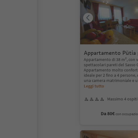
Appartamento Pütia 
persone
Appartamento di 38 m², con vi
spettacolari pareti del Sasso 
Appartamento molto conforte
ideale per 2 fino a 4 persone
una camera matrimoniale e u
Leggi tutto
Massimo 4 ospiti
Da 80€
con occupazio