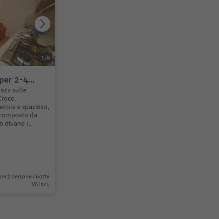
1
/
6
per 2-4
sta sulle
Croce.
vole e spazioso,
, composto da
n divano l
...
ne 2 persone / notte
IVA incl.