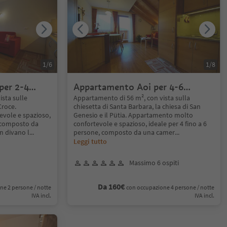
1
/
6
1
/
8
per 2-4
Appartamento Aoi per 4-6
persone
sta sulle
Appartamento di 56 m², con vista sulla
Croce.
chiesetta di Santa Barbara, la chiesa di San
vole e spazioso,
Genesio e il Pütia. Appartamento molto
, composto da
confortevole e spazioso, ideale per 4 fino a 6
n divano l
...
persone, composto da una camer
...
Leggi tutto
Massimo 6 ospiti
Da 160€
ne 2 persone / notte
con occupazione 4 persone / notte
IVA incl.
IVA incl.