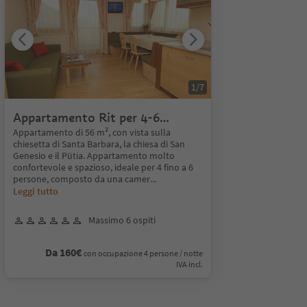
1
/
7
Appartamento Rit per 4-6
persone
Appartamento di 56 m², con vista sulla
chiesetta di Santa Barbara, la chiesa di San
Genesio e il Pütia. Appartamento molto
confortevole e spazioso, ideale per 4 fino a 6
persone, composto da una camer
...
Leggi tutto
Massimo 6 ospiti
Da 160€
con occupazione 4 persone / notte
IVA incl.