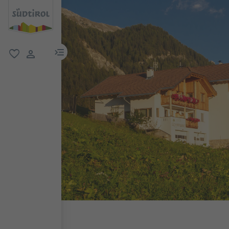
menu link
favoriti
user link