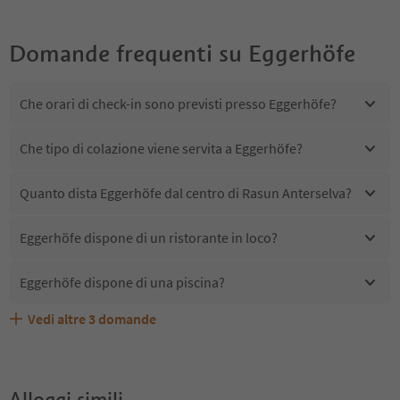
Domande frequenti su
Eggerhöfe
Che orari di check-in sono previsti presso Eggerhöfe?
Che tipo di colazione viene servita a Eggerhöfe?
Quanto dista Eggerhöfe dal centro di Rasun Anterselva?
Eggerhöfe dispone di un ristorante in loco?
Eggerhöfe dispone di una piscina?
Vedi altre
3
domande
Eggerhöfe accetta animali domestici?
Quali servizi/attività sono disponibili presso Eggerhöfe?
Gli ospiti di Eggerhöfe ricevono l'Alto Adige Guest Pass?
Alloggi simili