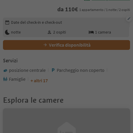
da
110
€
1 appartamento / 1 notte / 2 ospiti
Modifica i dettagli della prenotazione
Date del check-in e check-out
notte
2
ospiti
1
camera
Verifica disponibilità
Servizi
posizione centrale
Parcheggio non coperto
Famiglie
+ altri 17
Esplora le camere