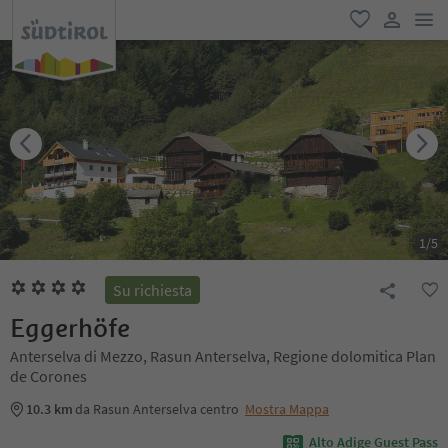
men
favoriti
user lin
1
/
5
Su richiesta
Eggerhöfe
Anterselva di Mezzo, Rasun Anterselva, Regione dolomitica Plan
de Corones
10.3 km
da Rasun Anterselva centro
Mostra Mappa
Alto Adige Guest Pass