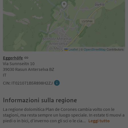
Leaflet
|
©
OpenStreetMap
Contributors
Eggerhöfe
Via Sunnseitn 10
39030 Rasun Anterselva BZ
IT
CIN: IT021071B5R898H2ZJ
Informazioni sulla regione
La regione dolomitica Plan de Corones cambia volto con le
stagioni, ma resta sempre un luogo speciale. In estate ti muovi a
piedi o in bici, d’inverno con gli sci o le cia
...
Leggi tutto