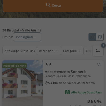
Cerca
38
Risultati
- Valle Aurina
Consigliati
Ordina:
1
Alto Adige Guest Pass
Recensioni
Categoria
Trattamento
1 filtro 
Prenotabile online
Appartements Sonneck
Lappago, Selva dei Molini, Valle Aurina
5.7 km
da Selva dei Molini centro
Alto Adige Guest Pass
Da 64€