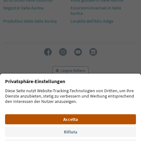
Negozi in Valle Aurina
Escursioni invernali in Valle
Aurina
Produttori delle Valle Aurina
Località dell'Alto Adige
Lingua: Italiano
FAQ
Contatti
Press
MICE
Privacy Policy
Termini e condizioni
Crediti
Cookie Policy
Film commission
Chi siamo
Dichiarazione di accessibilità
Alto Adige B2B
© 2026 IDM Südtirol