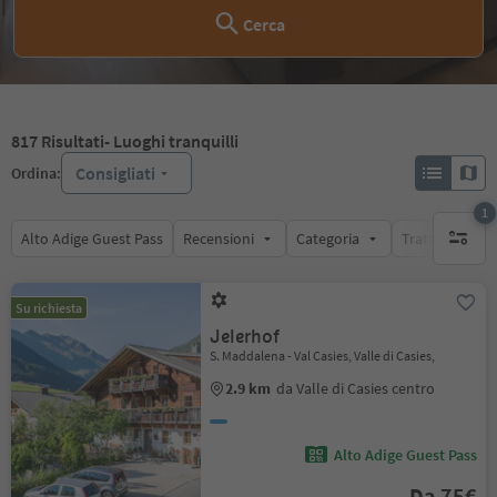
Cerca
817
Risultati
- Luoghi tranquilli
Consigliati
Ordina:
1
Alto Adige Guest Pass
Recensioni
Categoria
Trattamento
1 filtro 
Su richiesta
Jelerhof
S. Maddalena - Val Casies, Valle di Casies,
2.9 km
da Valle di Casies centro
Alto Adige Guest Pass
Da 75€