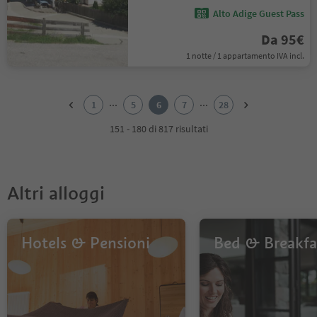
Alto Adige Guest Pass
Da 95€
1 notte / 1 appartamento IVA incl.
1
2
...
...
1
5
6
7
28
3
4
151 - 180 di 817 risultati
5
6
7
8
Altri alloggi
9
10
11
12
Hotels & Pensioni
Bed & Breakfa
13
14
15
16
17