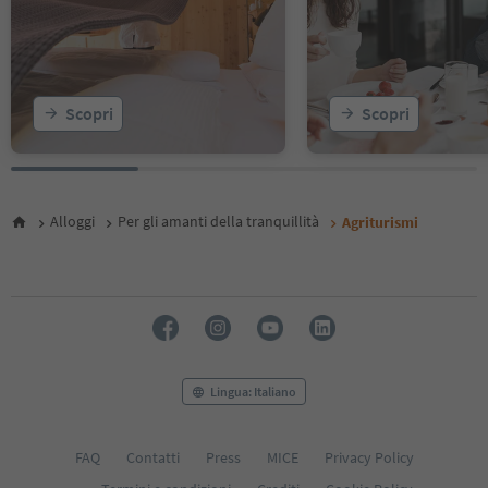
18
19
20
21
22
Scopri
Scopri
23
24
25
26
27
Alloggi
Per gli amanti della tranquillità
Agriturismi
28
Lingua: Italiano
FAQ
Contatti
Press
MICE
Privacy Policy