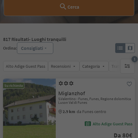
Cerca
817
Risultati
- Luoghi tranquilli
Consigliati
Ordina:
1
Alto Adige Guest Pass
Recensioni
Categoria
Trattamento
1 filtro 
Su richiesta
Miglanzhof
S.Valentino - Funes, Funes, Regione dolomitica
Luson Val di Funes
2.9 km
da Funes centro
Alto Adige Guest Pass
Da 80€