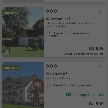
Su richiesta
Wiesman Hof
S. Genesio Atesino, San Genesio Atesino,
Bolzano e dintorni
1.5 km
da San Genesio Atesino
centro
Da 80€
1 notte / 1 appartamento IVA incl.
Su richiesta
Walcherhof
Colle, Valle di Casies,
3.9 km
da Valle di Casies centro
Alto Adige Guest Pass
Da 80€