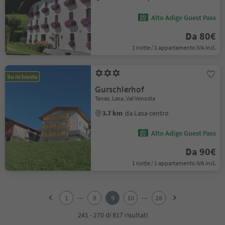
Alto Adige Guest Pass
Da 80€
1 notte / 1 appartamento IVA incl.
Su richiesta
Gurschlerhof
Tanas, Lasa, Val Venosta
3.7 km
da Lasa centro
Alto Adige Guest Pass
Da 90€
1 notte / 1 appartamento IVA incl.
1
2
...
...
1
8
9
10
28
3
4
241 - 270 di 817 risultati
5