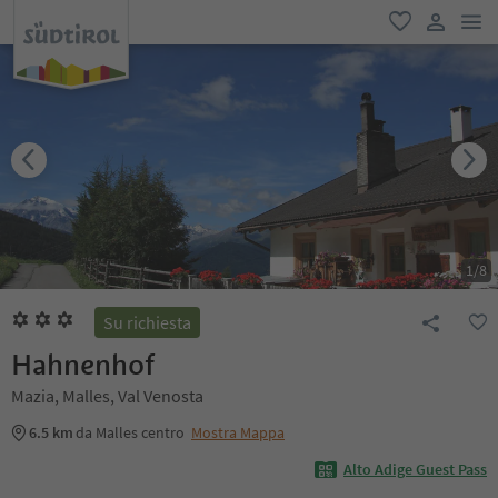
men
favoriti
user lin
1
/
8
Su richiesta
Hahnenhof
Mazia, Malles, Val Venosta
6.5 km
da Malles centro
Mostra Mappa
Alto Adige Guest Pass