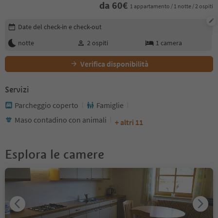
da
60
€
1 appartamento / 1 notte / 2 ospiti
Modifica i dettagli della prenotazione
Date del check-in e check-out
notte
2
ospiti
1
camera
Verifica disponibilità
Servizi
Parcheggio coperto
Famiglie
Maso contadino con animali
+ altri 11
Esplora le camere