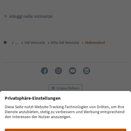
Alloggi nelle vicinanze
...
Val Venosta
Alta Val Venosta
Hahnenhof
Lingua: Italiano
FAQ
Contatti
Press
MICE
Privacy Policy
Termini e condizioni
Crediti
Cookie Policy
Film commission
Chi siamo
Dichiarazione di accessibilità