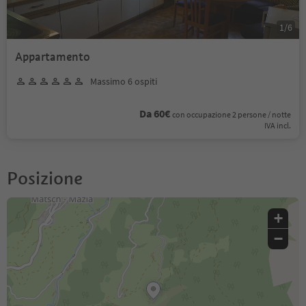
1
/
6
Appartamento
Massimo 6 ospiti
Da 60€
con occupazione 2 persone / notte
IVA incl.
Posizione
+
−