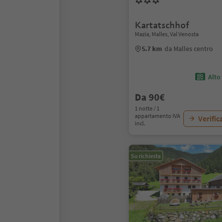
Kartatschhof
Mazia, Malles, Val Venosta
5.7 km
da Malles centro
Alto
Da 90€
1 notte / 1
appartamento IVA
Verific
incl.
Su richiesta