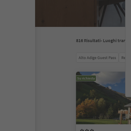
816
Risultati
- Luoghi tranqui
Alto Adige Guest Pass
Recen
Su richiesta