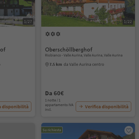
1/27
1/22
of
Oberschöllberghof
Riobianco - Valle Aurina, Valle Aurina, Valle Aurina
o
7.5 km
da Valle Aurina centro
Da 60€
1 notte / 1
appartamento IVA
a disponibilità
Verifica disponibilità
incl.
Su richiesta