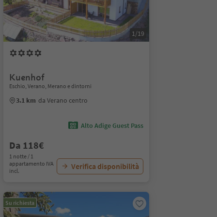
1/19
Kuenhof
Eschio, Verano, Merano e dintorni
3.1 km
da Verano centro
Alto Adige Guest Pass
Da 118€
1 notte / 1
appartamento IVA
Verifica disponibilità
incl.
Su richiesta