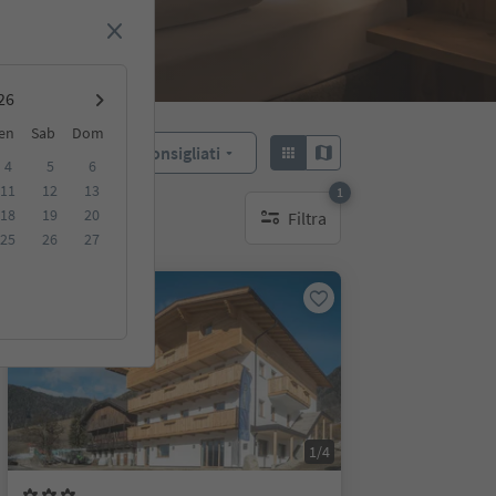
en
Sab
Dom
Consigliati
Ordina:
4
5
6
11
12
13
1
18
19
20
Filtra
1 filtro attivo
25
26
27
Su richiesta
1/4