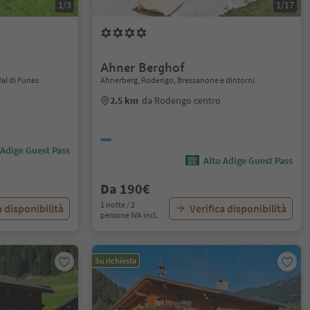
1/3
1/17
Ahner Berghof
al di Funes
Ahnerberg, Rodengo, Bressanone e dintorni
2.5 km
da Rodengo centro
 Adige Guest Pass
Alto Adige Guest Pass
Da 190€
1 notte / 2
a disponibilità
Verifica disponibilità
persone IVA incl.
Su richiesta