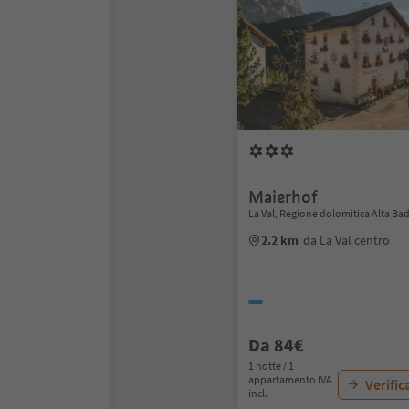
Maierhof
La Val, Regione dolomitica Alta Bad
2.2 km
da La Val centro
Da 84€
1 notte / 1
appartamento IVA
Verific
incl.