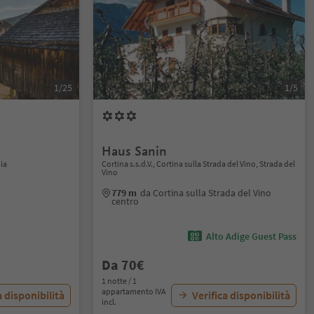
1/25
1/5
Haus Sanin
ia
Cortina s.s.d.V., Cortina sulla Strada del Vino, Strada del
Vino
779 m
da Cortina sulla Strada del Vino
centro
Alto Adige Guest Pass
Da 70€
1 notte / 1
appartamento IVA
a disponibilità
Verifica disponibilità
incl.