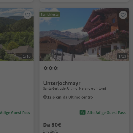
Su richiesta
1/16
1/13
Unterjochmayr
Santa Gertrude, Ultimo, Merano e dintorni
12.6 km
da Ultimo centro
 Adige Guest Pass
Alto Adige Guest Pass
Da 80€
1 notte / 1