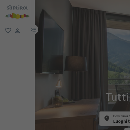
menu link
favoriti
user link
Tutti
Dove vuoi 