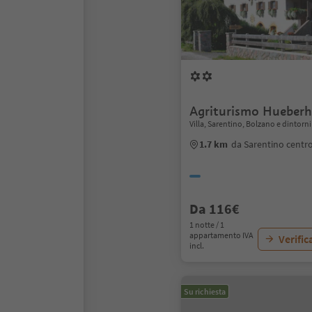
Agriturismo Hueberh
Villa, Sarentino, Bolzano e dintorni
1.7 km
da Sarentino centr
Da 116€
1 notte / 1
appartamento IVA
Verific
incl.
Su richiesta