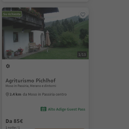
Su richiesta
1/13
Agriturismo Pichlhof
Moso in Passiria, Merano e dintorni
2.4 km
da Moso in Passiria centro
Alto Adige Guest Pass
Da 85€
1 notte / 1