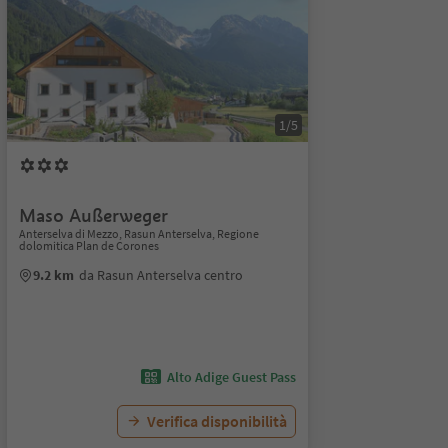
1/5
Maso Außerweger
Anterselva di Mezzo, Rasun Anterselva, Regione
dolomitica Plan de Corones
9.2 km
da Rasun Anterselva centro
Alto Adige Guest Pass
Verifica disponibilità