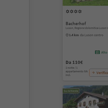
Bacherhof
Luson, Regione dolomitica Luson V
1.4 km
da Luson centro
Alto
Da 110€
1 notte / 1
appartamento IVA
Verific
incl.
Su richiesta