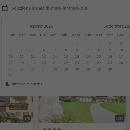
Seleziona le date di check-in/check-out
Agosto
Settembre
Lun
Mar
Mer
Gio
Ven
Sab
Dom
Lun
Mar
Mer
Gio
V
lli
1
2
1
2
3
3
4
5
6
7
8
9
7
8
9
10
10
11
12
13
14
15
16
14
15
16
17
sioni
Categoria
Trattamento
Alloggi sostenibili
17
18
19
20
21
22
23
21
22
23
24
24
25
26
27
28
29
30
28
29
30
31
Su richiesta
Numero di notti:
0
1/8
1/30