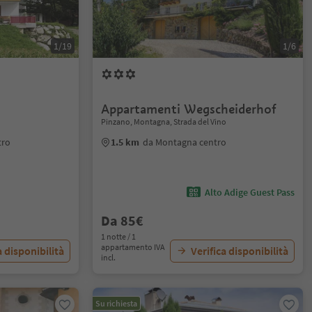
1/19
1/6
Appartamenti Wegscheiderhof
Pinzano, Montagna, Strada del Vino
tro
1.5 km
da Montagna centro
Alto Adige Guest Pass
Da 85€
1 notte / 1
appartamento IVA
a disponibilità
Verifica disponibilità
incl.
Su richiesta