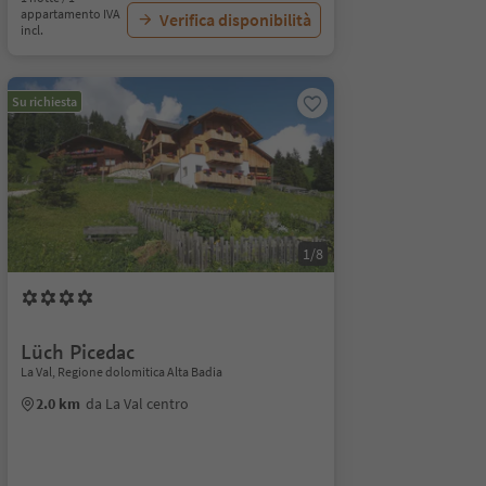
appartamento IVA
Verifica disponibilità
incl.
Su richiesta
1/8
Lüch Picedac
La Val, Regione dolomitica Alta Badia
2.0 km
da La Val centro