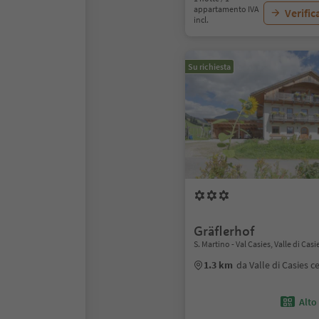
appartamento IVA
Verific
incl.
Su richiesta
Gräflerhof
S. Martino - Val Casies, Valle di Casi
1.3 km
da Valle di Casies c
Alto