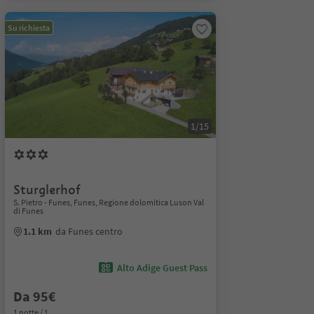
Su richiesta
1/15
Sturglerhof
S. Pietro - Funes, Funes, Regione dolomitica Luson Val
di Funes
1.1 km
da Funes centro
Alto Adige Guest Pass
Da 95€
1 notte / 1