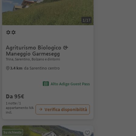
1/17
Agriturismo Biologico &
Maneggio Garmesegg
Trina, Sarentino, Bolzano e dintorni
3.4 km
da Sarentino centro
Alto Adige Guest Pass
Da 95€
1 notte / 1
appartamento IVA
Verifica disponibilità
incl.
Su richiesta