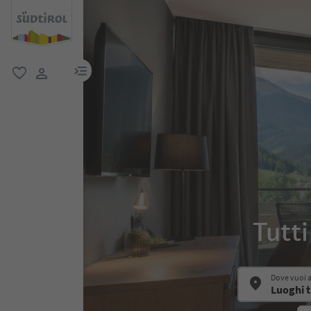
menu link
favoriti
user link
Tutti
Dove vuoi 