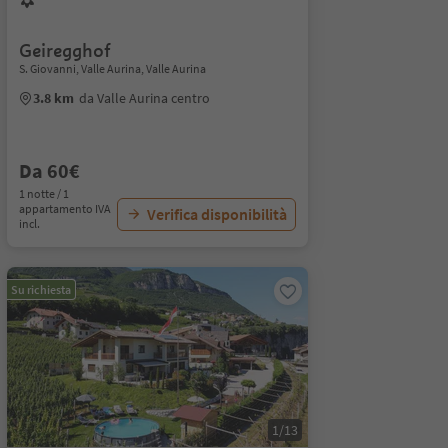
Geiregghof
S. Giovanni, Valle Aurina, Valle Aurina
3.8 km
da Valle Aurina centro
Da 60€
1 notte / 1
appartamento IVA
Verifica disponibilità
incl.
Su richiesta
1/13