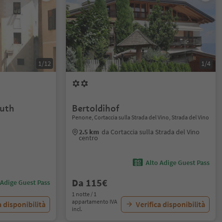
1/12
1/4
uth
Bertoldihof
Penone, Cortaccia sulla Strada del Vino, Strada del Vino
2.5 km
da Cortaccia sulla Strada del Vino
centro
Alto Adige Guest Pass
Da 115€
 Adige Guest Pass
1 notte / 1
appartamento IVA
a disponibilità
Verifica disponibilità
incl.