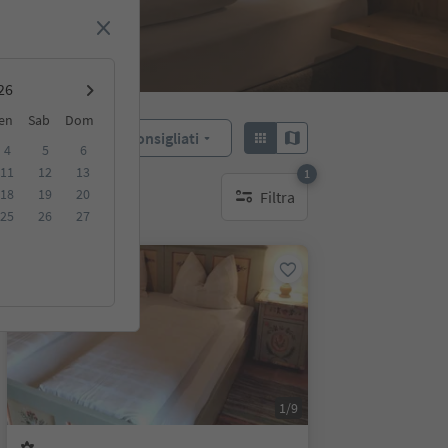
en
Sab
Dom
Consigliati
Ordina:
4
5
6
11
12
13
1
18
19
20
Filtra
1 filtro attivo
25
26
27
Su richiesta
1/9