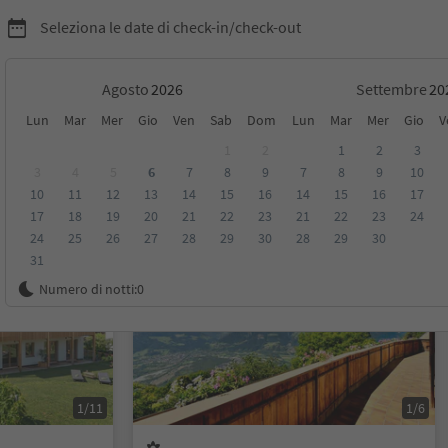
Seleziona le date di check-in/check-out
Agosto
Settembre
Lun
Mar
Mer
Gio
Ven
Sab
Dom
Lun
Mar
Mer
Gio
V
lli
1
2
1
2
3
3
4
5
6
7
8
9
7
8
9
10
10
11
12
13
14
15
16
14
15
16
17
sioni
Categoria
Trattamento
Alloggi sostenibili
17
18
19
20
21
22
23
21
22
23
24
24
25
26
27
28
29
30
28
29
30
31
Su richiesta
Numero di notti:
0
1/11
1/6