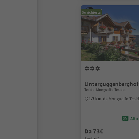
Su richiesta
Unterguggenberghof
Tesido, Monguelfo-Tesido,
1.7 km
da Monguelfo-Tesid
Alto
Da 73€
1 notte / 1