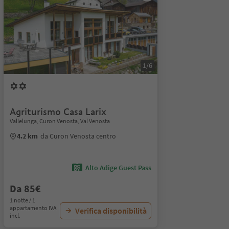
1/6
Agriturismo Casa Larix
Vallelunga, Curon Venosta, Val Venosta
4.2 km
da Curon Venosta centro
Alto Adige Guest Pass
Da 85€
1 notte / 1
appartamento IVA
Verifica disponibilità
incl.