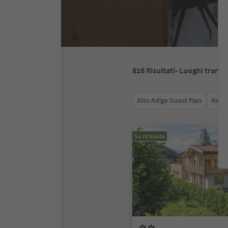
816
Risultati
- Luoghi tranqui
Alto Adige Guest Pass
Recen
Su richiesta