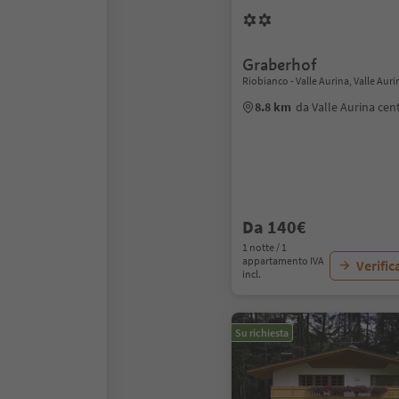
Graberhof
Riobianco - Valle Aurina, Valle Auri
8.8 km
da Valle Aurina cen
Da 140€
1 notte / 1
appartamento IVA
Verific
incl.
Su richiesta