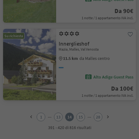
Da 90€
1 notte / 1 appartamento IVA incl.
Su richiesta
Innerglieshof
Mazia, Malles, Val Venosta
11.5 km
da Malles centro
Alto Adige Guest Pass
Da 100€
1 notte / 1 appartamento IVA incl.
1
2
...
...
1
13
14
15
28
3
4
391 - 420 di 816 risultati
5
6