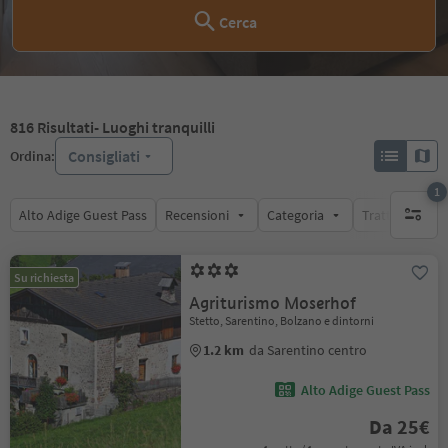
Cerca
816
Risultati
- Luoghi tranquilli
Consigliati
Ordina:
1
Alto Adige Guest Pass
Recensioni
Categoria
Trattamento
1 filtro 
Su richiesta
Agriturismo Moserhof
Stetto, Sarentino, Bolzano e dintorni
1.2 km
da Sarentino centro
Alto Adige Guest Pass
Da 25€