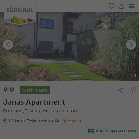
men
favoriti
user lin
1
/
8
Su richiesta
Janas Apartment
Prissiano, Tesimo, Merano e dintorni
1.3 km
da Tesimo centro
Mostra Mappa
Alto Adige Guest Pass