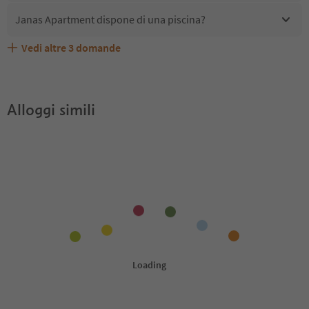
Janas Apartment dispone di una piscina?
Vedi altre
3
domande
Quali servizi/attività sono disponibili presso Janas
Gli ospiti di Janas Apartment ricevono l'Alto Adige Guest
Janas Apartment accetta animali domestici?
Apartment?
Pass?
Alloggi simili