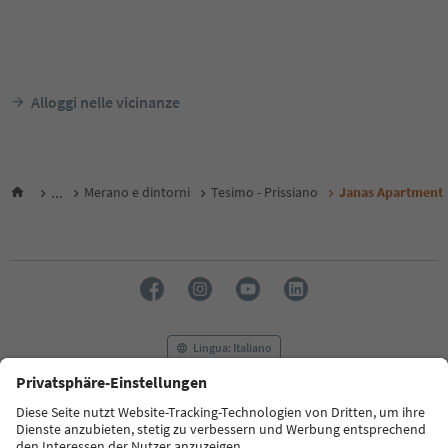
Alloggi nelle vicinanze
...
Merano e dintorni
Tesimo - Prissiano
Janas Apartment
Lingua: Italiano
FAQ
Contatti
Press
MICE
Privacy Policy
Termini e condizioni
Crediti
Cookie Policy