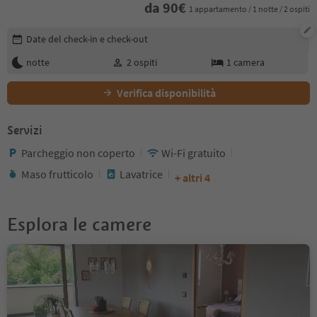
da
90
€
1 appartamento / 1 notte / 2 ospiti
Modifica i dettagli della prenotazione
Date del check-in e check-out
notte
2
ospiti
1
camera
Verifica disponibilità
Servizi
Parcheggio non coperto
Wi-Fi gratuito
Maso frutticolo
Lavatrice
+ altri 4
Esplora le camere