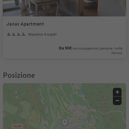
Janas Apartment
Massimo 4 ospiti
Da 90€
con occupazione 2 persone / notte
IVA incl.
Posizione
+
−