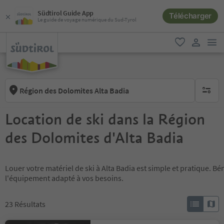
Südtirol Guide App
Télécharger
Le guide de voyage numérique du Sud-Tyrol
lie
favori
lien util
Région des Dolomites Alta Badia
aucun fi
Location de ski dans la Région
des Dolomites d'Alta Badia
Louer votre matériel de ski à Alta Badia est simple et pratique. Bé
l'équipement adapté à vos besoins.
23
Résultats