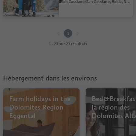
San Cassiano/San Cassiano, Badia, Dolomites Region Alta Badia
1
1
1 - 23 sur 23 résultats
Hébergement dans les environs
Farm holidays in the
Bed&Breakfas
Dolomites Region
la région des
Eggental
Dolomites Alt