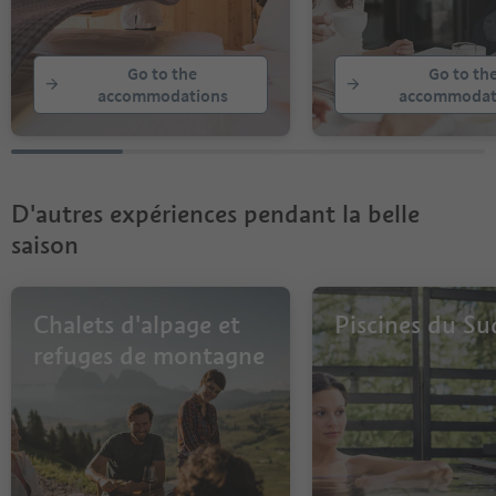
Go to the
Go to th
accommodations
accommodat
D'autres expériences pendant la belle
saison
Chalets d'alpage et
Piscines du Su
refuges de montagne