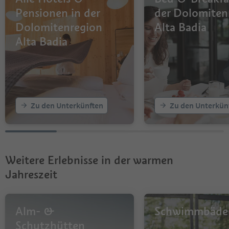
Pensionen in der
der Dolomiten
Dolomitenregion
Alta Badia
Alta Badia
Zu den Unterkünften
Zu den Unterkün
Weitere Erlebnisse in der warmen
Jahreszeit
Alm- &
Schwimmbäde
Schutzhütten