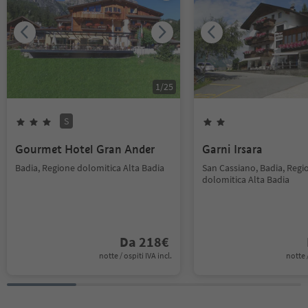
1
/
25
S
Gourmet Hotel Gran Ander
Garni Irsara
Badia, Regione dolomitica Alta Badia
San Cassiano, Badia, Regi
dolomitica Alta Badia
Da
218
€
notte / ospiti IVA incl.
notte /