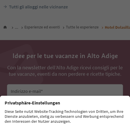
Tutti gli alloggi nelle vicinanze
...
Esperienze ed eventi
Tutte le esperienze
Hotel Dolasill
Idee per le tue vacanze in Alto Adige
Con la newsletter dell’Alto Adige ricevi consigli per le
tue vacanze, eventi da non perdere e ricette tipiche.
Indirizzo e-mail*
Iscriviti alla newsletter