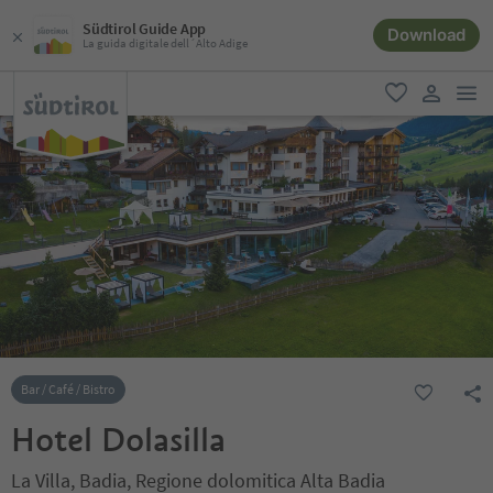
Südtirol Guide App
Download
La guida digitale dell´Alto Adige
men
favoriti
user lin
Bar / Café / Bistro
Hotel Dolasilla
La Villa, Badia, Regione dolomitica Alta Badia