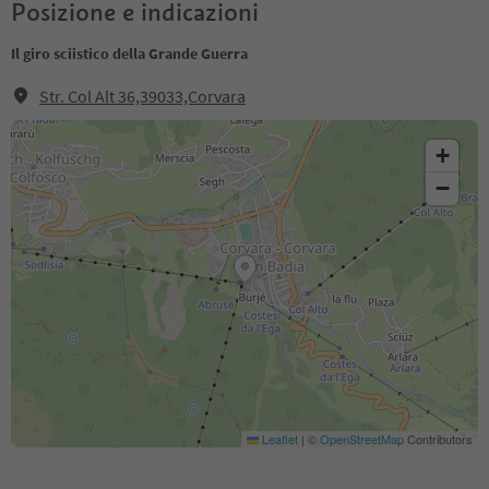
Posizione e indicazioni
Il giro sciistico della Grande Guerra
Str. Col Alt 36,39033,Corvara
+
−
Leaflet
|
©
OpenStreetMap
Contributors