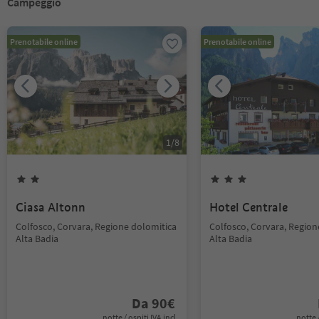
Campeggio
Prenotabile online
Prenotabile online
1
/
8
Ciasa Altonn
Hotel Centrale
Colfosco, Corvara, Regione dolomitica
Colfosco, Corvara, Region
Alta Badia
Alta Badia
Da
90
€
notte / ospiti IVA incl.
notte /