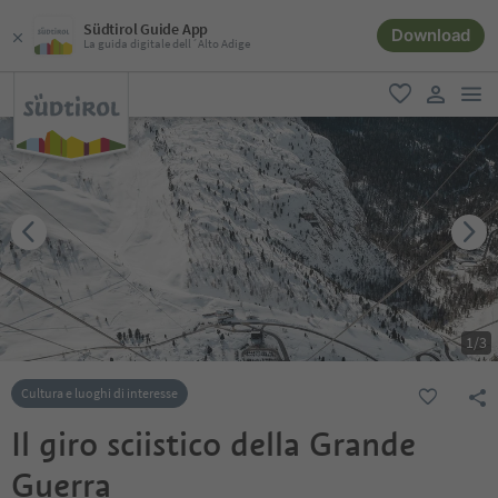
Südtirol Guide App
Download
La guida digitale dell´Alto Adige
men
favoriti
user lin
1
/
3
Cultura e luoghi di interesse
Il giro sciistico della Grande
Guerra