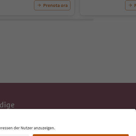
Prenota ora
Adige
e tue vacanze,