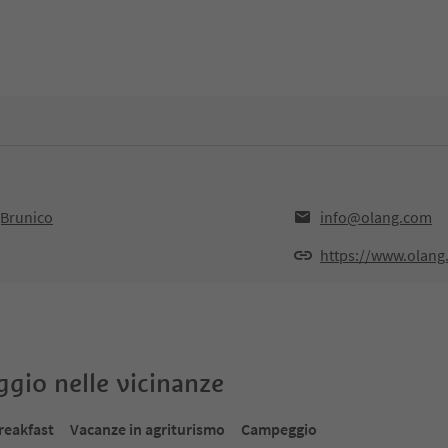
,Brunico
info@olang.com
https://www.olang
oggio nelle vicinanze
reakfast
Vacanze in agriturismo
Campeggio