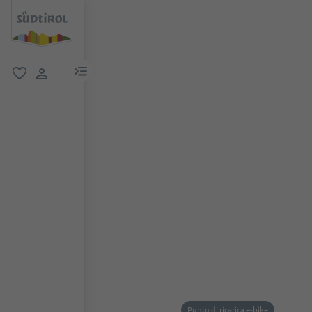
menu link
favoriti
user link
Punto di ricarica e-bike