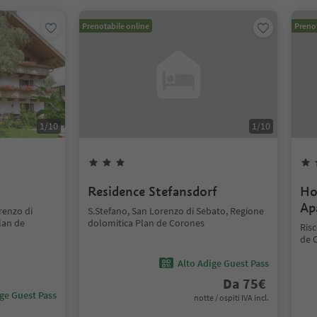
Prenotabile online
Prenot
1
/
10
1
/
10
Residence Stefansdorf
Ho
Ap
renzo di
S.Stefano, San Lorenzo di Sebato, Regione
lan de
dolomitica Plan de Corones
Ris
de 
Alto Adige Guest Pass
Da
75
€
ige Guest Pass
notte / ospiti IVA incl.