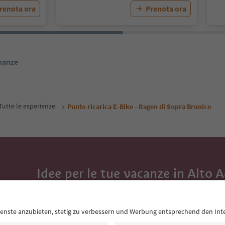
renota ora
Prenota ora
inanze
Tutte le esperienze
Punto ricarica E-Bike - Ragen di Sopra Brunico
Idee per le tue vacanze in Alto 
Con la newsletter dell’Alto Adige ricevi consigli per l
eventi da non perdere e ricette tipiche.