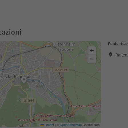
cazioni
Punto ricar
+
Ragen 
−
Leaflet
|
©
OpenStreetMap
Contributors