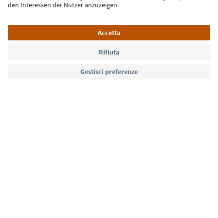
Lingua: Italiano
Südtirol Guide App
FAQ
Contatti
Press
MICE
Privacy Policy
Termini e condizioni
Crediti
Cookie Policy
Film commission
Chi siamo
Dichiarazione di accessibilità