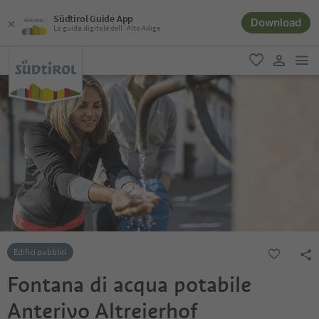
Südtirol Guide App
Download
La guida digitale dell´Alto Adige
men
favoriti
user lin
Edifici pubblici
Fontana di acqua potabile
Anterivo Altreierhof