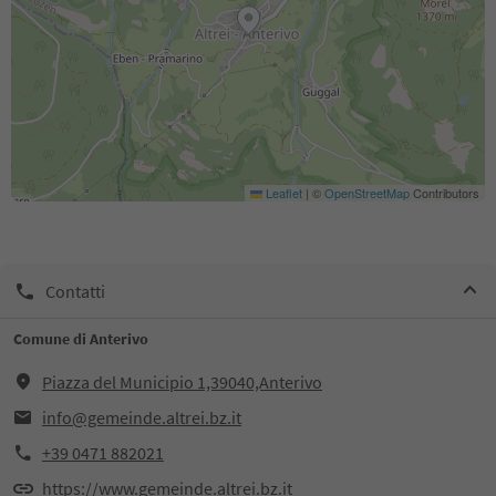
Leaflet
|
©
OpenStreetMap
Contributors
Contatti
Comune di Anterivo
Piazza del Municipio 1,39040,Anterivo
info@gemeinde.altrei.bz.it
+39 0471 882021
https://www.gemeinde.altrei.bz.it