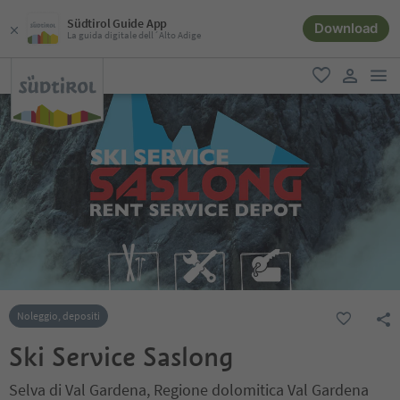
Südtirol Guide App
Download
La guida digitale dell´Alto Adige
men
favoriti
user lin
Noleggio, depositi
Ski Service Saslong
Selva di Val Gardena, Regione dolomitica Val Gardena