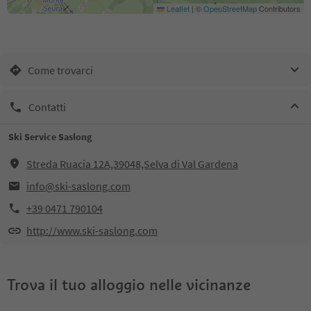
Leaflet
|
©
OpenStreetMap
Contributors
Come trovarci
Contatti
Ski Service Saslong
Streda Ruacia 12A,39048,Selva di Val Gardena
info@ski-saslong.com
+39 0471 790104
http://www.ski-saslong.com
Trova il tuo alloggio nelle vicinanze