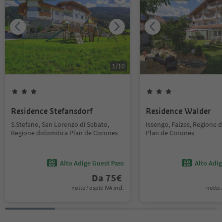
1
/
10
Residence Stefansdorf
Residence Walder
S.Stefano, San Lorenzo di Sebato,
Issengo, Falzes, Regione 
Regione dolomitica Plan de Corones
Plan de Corones
Alto Adige Guest Pass
Alto Adi
Da
75
€
notte / ospiti IVA incl.
notte /