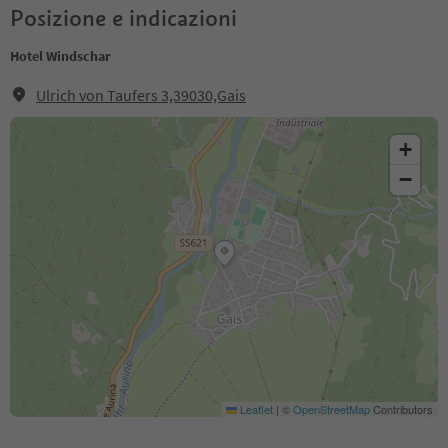
Posizione e indicazioni
Hotel Windschar
Ulrich von Taufers 3,39030,Gais
+
−
Leaflet
|
©
OpenStreetMap
Contributors