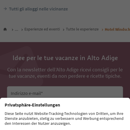
Tutti gli alloggi nelle vicinanze
...
Esperienze ed eventi
Tutte le esperienze
Hotel Windsc
Idee per le tue vacanze in Alto Adige
Con la newsletter dell’Alto Adige ricevi consigli per le
tue vacanze, eventi da non perdere e ricette tipiche.
Indirizzo e-mail*
Iscriviti alla newsletter