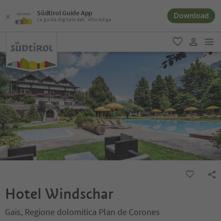
Südtirol Guide App
Download
La guida digitale dell´Alto Adige
men
favoriti
user lin
Hotel Windschar
Gais, Regione dolomitica Plan de Corones