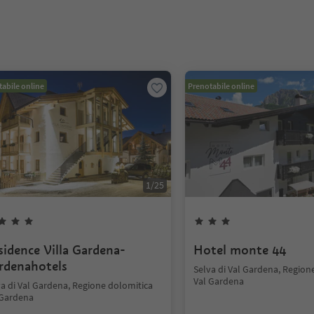
abile online
Prenotabile online
1
/
25
sidence Villa Gardena-
Hotel monte 44
rdenahotels
Selva di Val Gardena, Region
Val Gardena
va di Val Gardena, Regione dolomitica
 Gardena