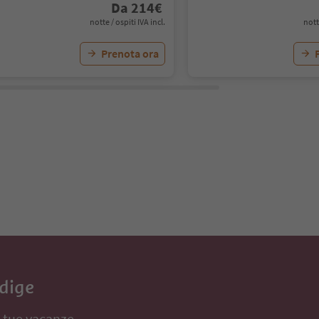
Da
214
€
notte / ospiti IVA incl.
nott
Prenota ora
Adige
e tue vacanze,