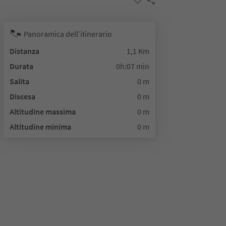
Panoramica dell’itinerario
Distanza
1,1 Km
Durata
0h:07 min
Salita
0 m
Discesa
0 m
Altitudine massima
0 m
Altitudine minima
0 m