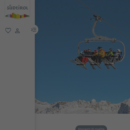
menu link
favoriti
user link
Impianti di risalita