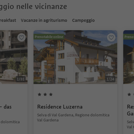
oggio nelle vicinanze
reakfast
Vacanze in agriturismo
Campeggio
Prenotabile online
Prenot
1
/
31
1
/
24
- das
Residence Luzerna
Re
Ga
Selva di Val Gardena, Regione dolomitica
Val Gardena
 dolomitica
Sel
Val