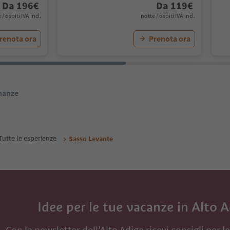
Da
196
€
Da
119
€
 / ospiti IVA incl.
notte / ospiti IVA incl.
renota ora
Prenota ora
inanze
Tutte le esperienze
Sasso Levante
Idee per le tue vacanze in Alto 
Con la newsletter dell’Alto Adige ricevi consigli per l