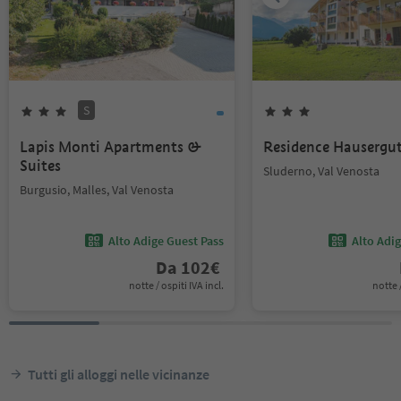
S
Lapis Monti Apartments &
Residence Hausergu
Suites
Sluderno, Val Venosta
Burgusio, Malles, Val Venosta
Alto Adige Guest Pass
Alto Adi
Da
102
€
notte / ospiti IVA incl.
notte /
Tutti gli alloggi nelle vicinanze