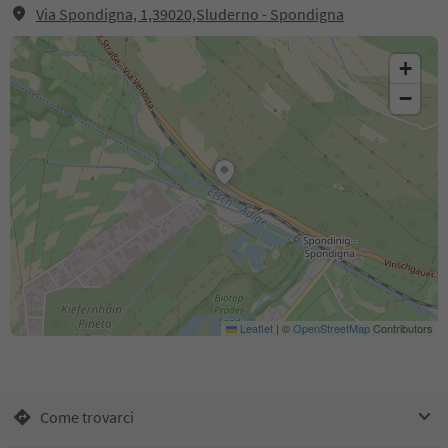
Via Spondigna, 1,39020,Sluderno - Spondigna
+
−
Leaflet
|
©
OpenStreetMap
Contributors
Come trovarci