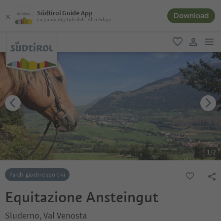
Südtirol Guide App
Download
La guida digitale dell´Alto Adige
men
favoriti
user lin
1
/
2
Parchi giochi e sportivi
Equitazione Ansteingut
Sluderno, Val Venosta