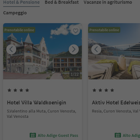
Hotel & Pensione
Bed & Breakfast
Vacanze in agriturismo
Campeggio
Prenotabile online
Prenotabile online
1
/
22
Hotel Villa Waldkoenigin
Aktiv Hotel Edelwei
S.Valentino alla Muta, Curon Venosta,
Resia, Curon Venosta, Val
Val Venosta
Alto Adige Guest Pass
Alto Adi