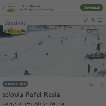
Südtirol Guide App
Download
La guida digitale dell´Alto Adige
men
favoriti
user lin
Impianti di risalita
sciovia Pofel Resia
Curon, Curon Venosta, Val Venosta