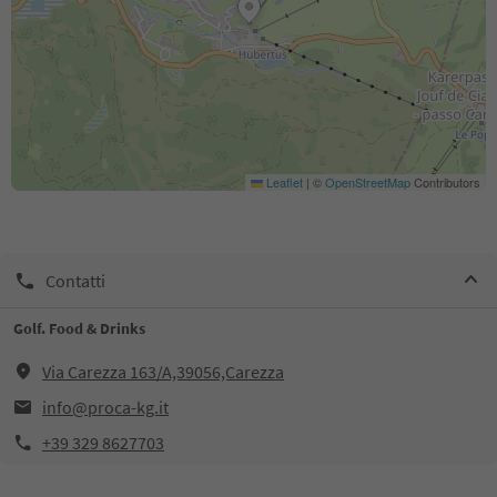
Leaflet
|
©
OpenStreetMap
Contributors
Contatti
Golf. Food & Drinks
Via Carezza 163/A,39056,Carezza
info@proca-kg.it
+39 329 8627703