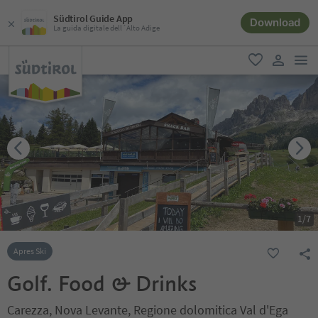
Südtirol Guide App
Download
La guida digitale dell´Alto Adige
men
favoriti
user lin
1
/
7
Apres Ski
Golf. Food & Drinks
Carezza, Nova Levante, Regione dolomitica Val d'Ega