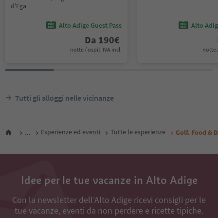
d'Ega
Alto Adige Guest Pass
Alto Adi
Da
190
€
notte / ospiti IVA incl.
notte /
Tutti gli alloggi nelle vicinanze
...
Esperienze ed eventi
Tutte le esperienze
Golf. Food & 
Idee per le tue vacanze in Alto Adige
Con la newsletter dell’Alto Adige ricevi consigli per le
tue vacanze, eventi da non perdere e ricette tipiche.