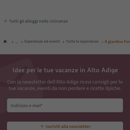
Tutti gli alloggi nelle vicinanze
...
Esperienze ed eventi
Tutte le esperienze
Il giardino For
Idee per le tue vacanze in Alto Adige
Con la newsletter dell’Alto Adige ricevi consigli per le
tue vacanze, eventi da non perdere e ricette tipiche.
Indirizzo e-mail*
Iscriviti alla newsletter