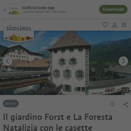
Südtirol Guide App
Download
La guida digitale dell´Alto Adige
men
favoriti
user lin
1
/
3
Birrifici
Il giardino Forst e La Foresta
Natalizia con le casette