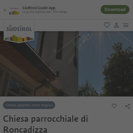
Südtirol Guide App
Download
La guida digitale dell´Alto Adige
men
favoriti
user lin
Chiese, cappelle, centri religiosi
Chiesa parrocchiale di
Roncadizza