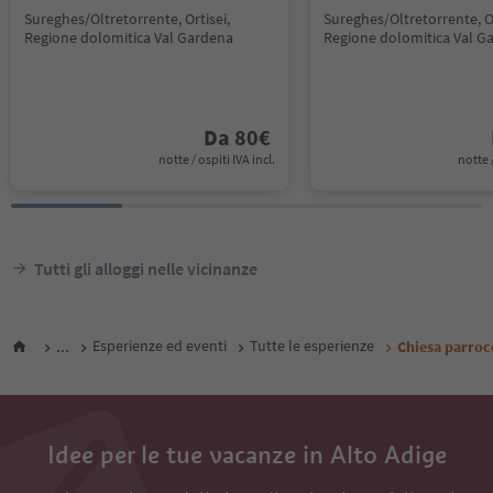
Sureghes/Oltretorrente, Ortisei,
Sureghes/Oltretorrente, Or
Regione dolomitica Val Gardena
Regione dolomitica Val G
Da
80
€
notte / ospiti IVA incl.
notte /
Tutti gli alloggi nelle vicinanze
...
Esperienze ed eventi
Tutte le esperienze
Chiesa parroc
Idee per le tue vacanze in Alto Adige