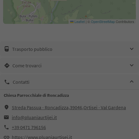
Leaflet
|
©
OpenStreetMap
Contributors
Trasporto pubblico
Come trovarci
Contatti
Chiesa Parrocchiale di Roncadizza
Streda Passua - Roncadizza,39046,Ortisei - Val Gardena
info@pluaniaurtijei.it
+39 0471 796156
https://www.pluaniaurtisei.it