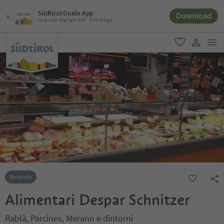
Südtirol Guide App
Download
La guida digitale dell´Alto Adige
men
favoriti
user lin
Bevande
Alimentari Despar Schnitzer
Rablà, Parcines, Merano e dintorni