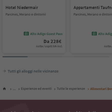
Hotel Niedermair
Appartamenti Taufn
Parcines, Merano e dintorni
Parcines, Merano e dintor
Alto Adige Guest Pass
Alto Adi
Da
228
€
notte / ospiti IVA incl.
notte /
Tutti gli alloggi nelle vicinanze
...
Esperienze ed eventi
Tutte le esperienze
Alimentari De