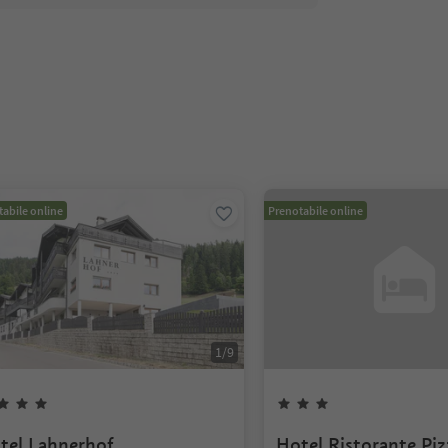
abile online
Prenotabile online
1
/
9
tel Lahnerhof
Hotel Ristorante Piz