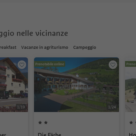
oggio nelle vicinanze
reakfast
Vacanze in agriturismo
Campeggio
Prenotabile online
Prenot
1
/
19
1
/
24
mer
Die Färbe
Ho