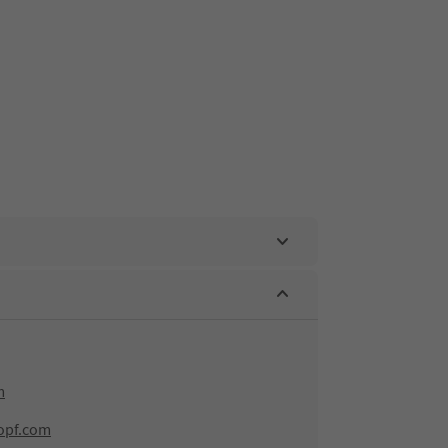
m
opf.com