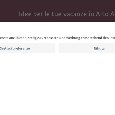
Idee per le tue vacanze in Alto 
Con la newsletter dell’Alto Adige ricevi consigli per l
eventi da non perdere e ricette tipiche.
Indirizzo e-mail*
Iscriviti alla newsletter