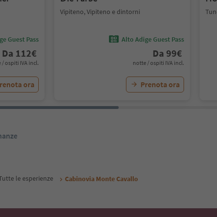
Vipiteno, Vipiteno e dintorni
Tune
ige Guest Pass
Alto Adige Guest Pass
Da
112
€
Da
99
€
 / ospiti IVA incl.
notte / ospiti IVA incl.
renota ora
Prenota ora
inanze
Tutte le esperienze
Cabinovia Monte Cavallo