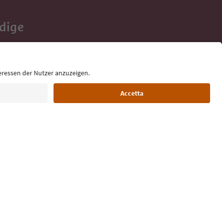
Adige
e tue vacanze,
Lingua: Italiano