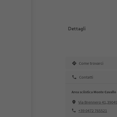
Dettagli
Come trovarci
Contatti
Area sciistica Monte Cavallo
Via Brennero 41,39049
+39 0472 765521