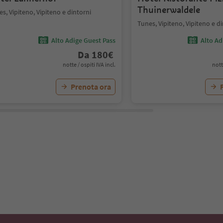
Thuinerwaldele
s, Vipiteno, Vipiteno e dintorni
Tunes, Vipiteno, Vipiteno e d
Alto Adige Guest Pass
Alto Ad
Da
180
€
notte / ospiti IVA incl.
nott
Prenota ora