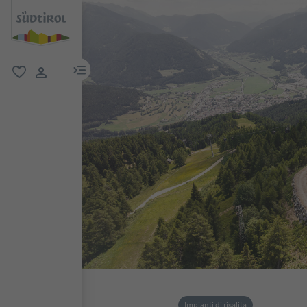
menu link
favoriti
user link
Impianti di risalita