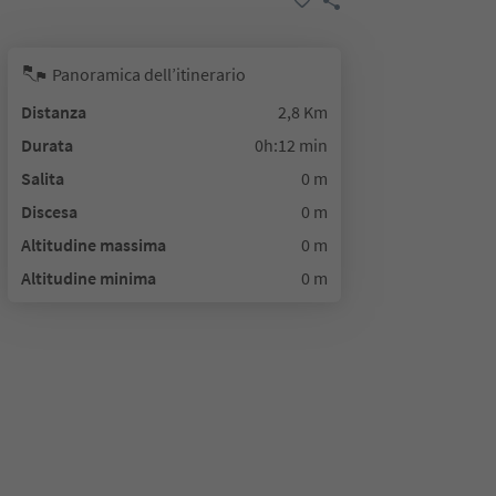
Panoramica dell’itinerario
Distanza
2,8 Km
Durata
0h:12 min
Salita
0 m
Discesa
0 m
Altitudine massima
0 m
Altitudine minima
0 m