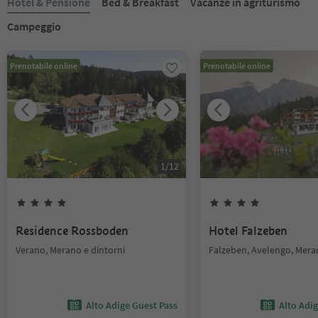
Hotel & Pensione
Bed & Breakfast
Vacanze in agriturismo
Campeggio
Prenotabile online
Prenotabile online
1
/
12
Residence Rossboden
Hotel Falzeben
Verano, Merano e dintorni
Falzeben, Avelengo, Mera
Alto Adige Guest Pass
Alto Adi