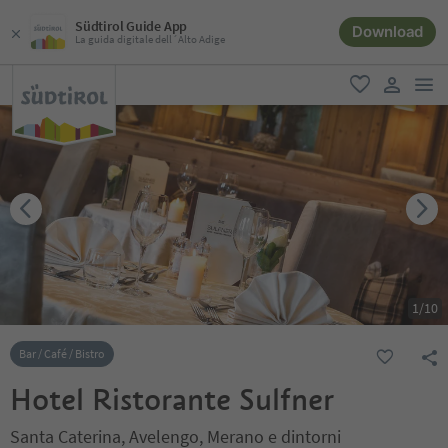
Südtirol Guide App
Download
La guida digitale dell´Alto Adige
men
favoriti
user lin
1
/
10
Bar / Café / Bistro
Hotel Ristorante Sulfner
Santa Caterina, Avelengo, Merano e dintorni