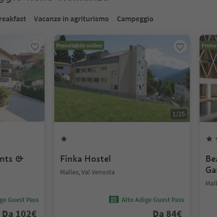
reakfast
Vacanze in agriturismo
Campeggio
Prenotabile online
Prenot
1
/
25
ents &
Finka Hostel
Be
Ga
Malles, Val Venosta
Mall
ige Guest Pass
Alto Adige Guest Pass
Da
102
€
Da
84
€