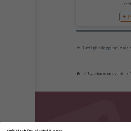
notte
P
Tutti gli alloggi nelle vic
Esperienze ed eventi