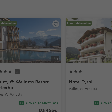
abile online
Prenotabile online
1
/
31
S
auty & Wellness Resort
Hotel Tyrol
rberhof
Malles, Val Venosta
es, Val Venosta
Alto Adige Guest Pass
Alto Ad
Da
456
€