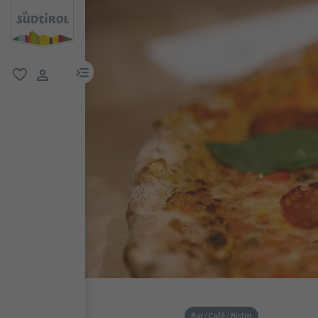
menu link
favoriti
user link
Bar / Café / Bistro