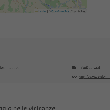
Leaflet
|
©
OpenStreetMap
Contributors
les - Laudes
info@calva.it
http://www.calva.it
oggio nelle vicinanze