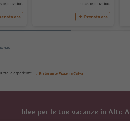
 / ospiti IVA incl.
notte / ospiti IVA incl.
renota ora
Prenota ora
inanze
Tutte le esperienze
Ristorante Pizzeria Calva
Idee per le tue vacanze in Alto 
Con la newsletter dell’Alto Adige ricevi consigli per l