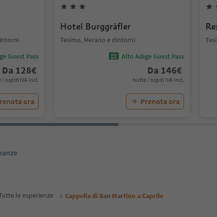
Hotel Burggräfler
Re
intorni
Tesimo, Merano e dintorni
Tes
ige Guest Pass
Alto Adige Guest Pass
Da
128
€
Da
146
€
 / ospiti IVA incl.
notte / ospiti IVA incl.
renota ora
Prenota ora
inanze
Tutte le esperienze
Cappella di San Martino a Caprile