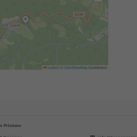
Leaflet
|
©
OpenStreetMap
Contributors
mo-Prissiano