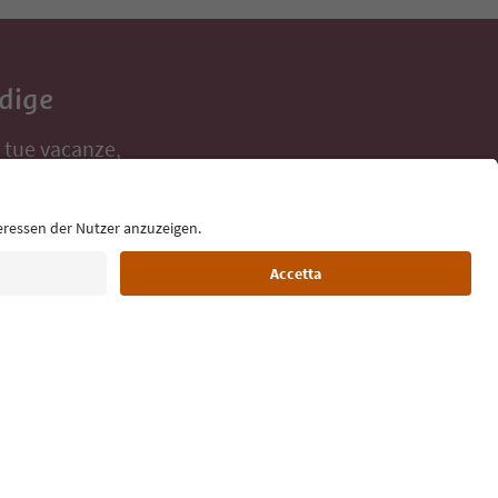
Adige
e tue vacanze,