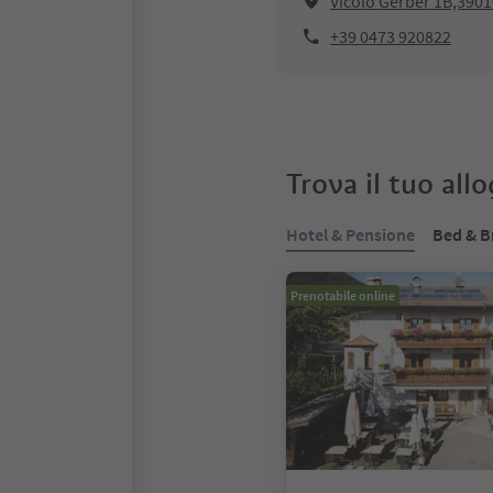
Vicolo Gerber 1B,3901
+39 0473 920822
Trova il tuo all
Hotel & Pensione
Bed & B
Prenotabile online