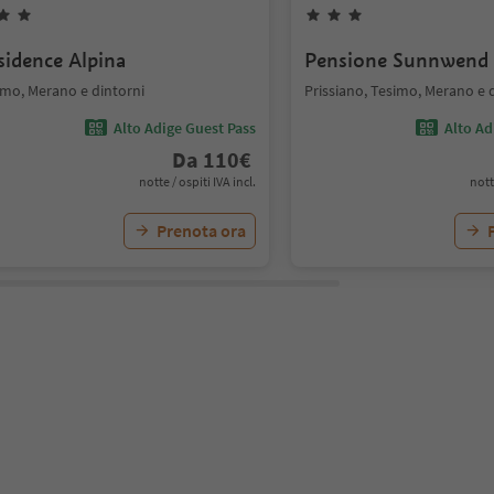
sidence Alpina
Pensione Sunnwend
imo, Merano e dintorni
Prissiano, Tesimo, Merano e 
Alto Adige Guest Pass
Alto Ad
Da
110
€
notte / ospiti IVA incl.
nott
Prenota ora