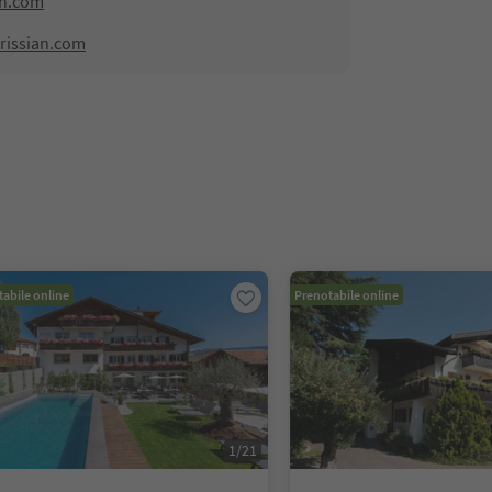
an.com
rissian.com
abile online
Prenotabile online
1
/
21