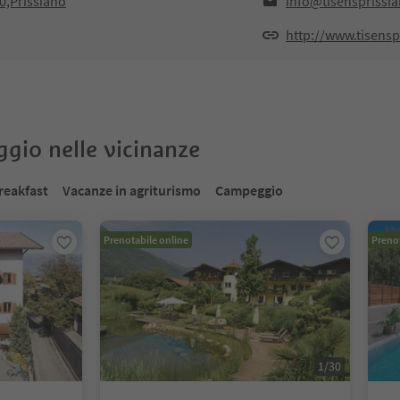
0,Prissiano
info@tisensprissi
http://www.tisensp
oggio nelle vicinanze
reakfast
Vacanze in agriturismo
Campeggio
Prenotabile online
Prenot
1
/
30