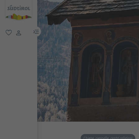
menu link
favoriti
user link
Chiese, cappelle, centri religiosi