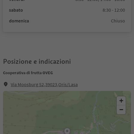
sabato
8:30 - 12:00
domenica
Chiuso
Posizione e indicazioni
Cooperativa di frutta OVEG
Via Moosburg 52,39023,Oris/Lasa
+
−