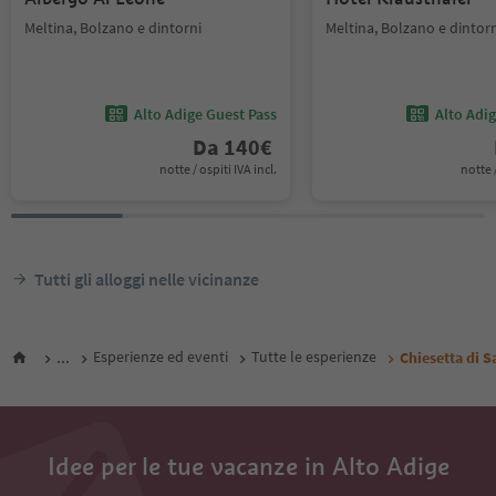
Meltina, Bolzano e dintorni
Meltina, Bolzano e dintor
Alto Adige Guest Pass
Alto Adi
Da
140
€
notte / ospiti IVA incl.
notte /
Tutti gli alloggi nelle vicinanze
...
Esperienze ed eventi
Tutte le esperienze
Chiesetta di S
Idee per le tue vacanze in Alto Adige