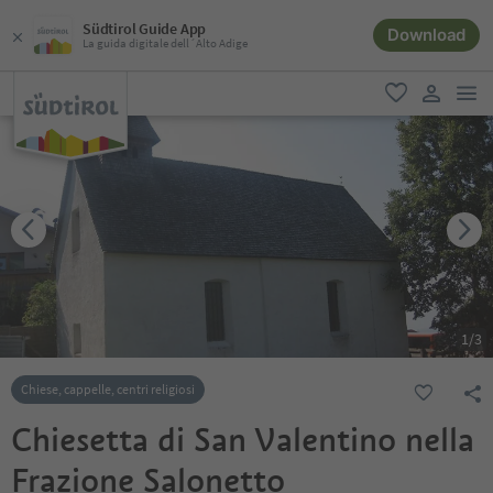
Südtirol Guide App
Download
La guida digitale dell´Alto Adige
men
favoriti
user lin
1
/
3
Chiese, cappelle, centri religiosi
Chiesetta di San Valentino nella
Frazione Salonetto