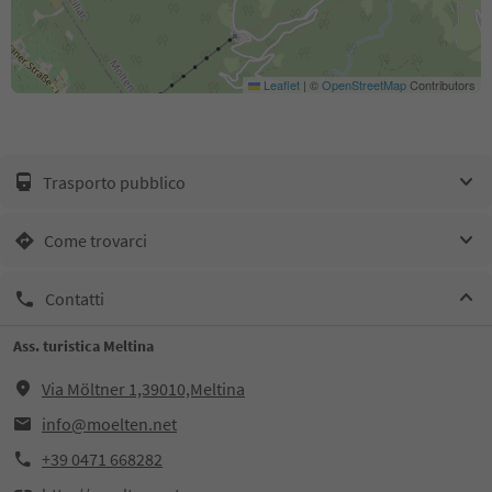
Leaflet
|
©
OpenStreetMap
Contributors
Trasporto pubblico
Come trovarci
Contatti
Ass. turistica Meltina
Via Möltner 1,39010,Meltina
info@moelten.net
+39 0471 668282