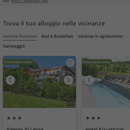
http://moelten.net
Trova il tuo alloggio nelle vicinanze
Hotel & Pensione
Bed & Breakfast
Vacanze in agriturismo
Campeggio
Prenotabile online
Prenotabile online
1
/
5
Albergo Al Leone
Hotel Klausthaler