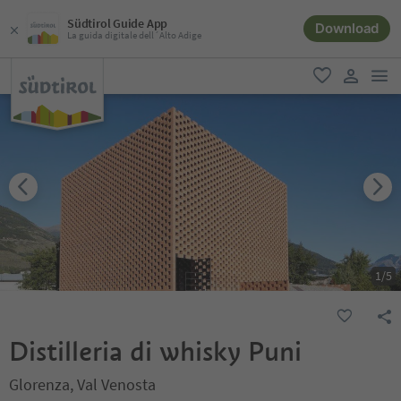
Südtirol Guide App
Download
La guida digitale dell´Alto Adige
men
favoriti
user lin
1
/
5
Distilleria di whisky Puni
Glorenza, Val Venosta