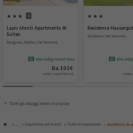
S
Lapis Monti Apartments &
Residence Hausergu
Suites
Sluderno, Val Venosta
Burgusio, Malles, Val Venosta
Alto Adige Guest Pass
Alto Adi
Da
102
€
notte / ospiti IVA incl.
notte /
Tutti gli alloggi nelle vicinanze
...
Esperienze ed eventi
Tutte le esperienze
Distilleria di