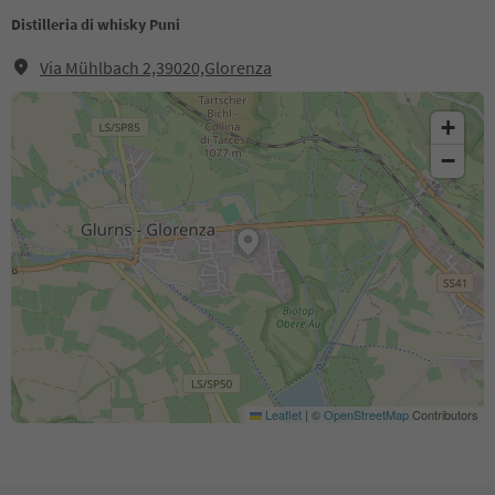
Distilleria di whisky Puni
Via Mühlbach 2,39020,Glorenza
+
−
Leaflet
|
©
OpenStreetMap
Contributors