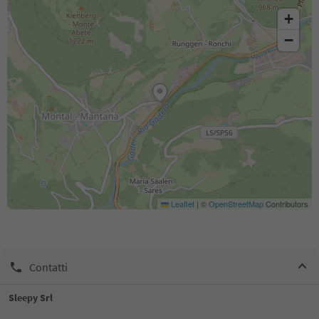
+
−
Leaflet
|
©
OpenStreetMap
Contributors
Contatti
Sleepy Srl