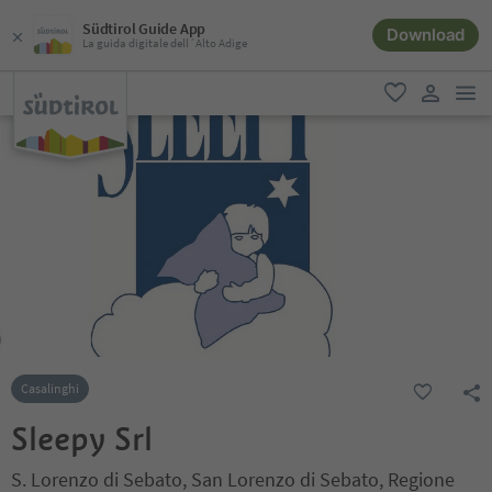
Südtirol Guide App
Download
La guida digitale dell´Alto Adige
men
favoriti
user lin
Casalinghi
Sleepy Srl
S. Lorenzo di Sebato, San Lorenzo di Sebato, Regione