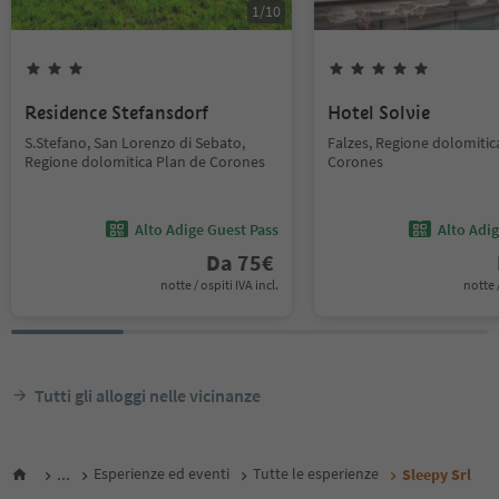
1
/
10
Residence Stefansdorf
Hotel Solvie
S.Stefano, San Lorenzo di Sebato,
Falzes, Regione dolomitic
Regione dolomitica Plan de Corones
Corones
Alto Adige Guest Pass
Alto Adi
Da
75
€
notte / ospiti IVA incl.
notte /
Tutti gli alloggi nelle vicinanze
...
Esperienze ed eventi
Tutte le esperienze
Sleepy Srl