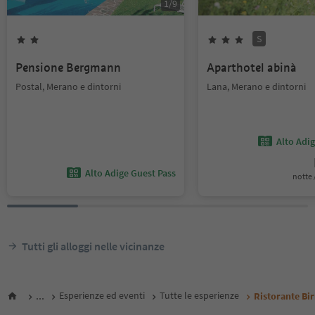
1
/
9
S
Pensione Bergmann
Aparthotel abinà
Postal, Merano e dintorni
Lana, Merano e dintorni
Alto Adi
Alto Adige Guest Pass
notte /
Tutti gli alloggi nelle vicinanze
...
Esperienze ed eventi
Tutte le esperienze
Ristorante Bir