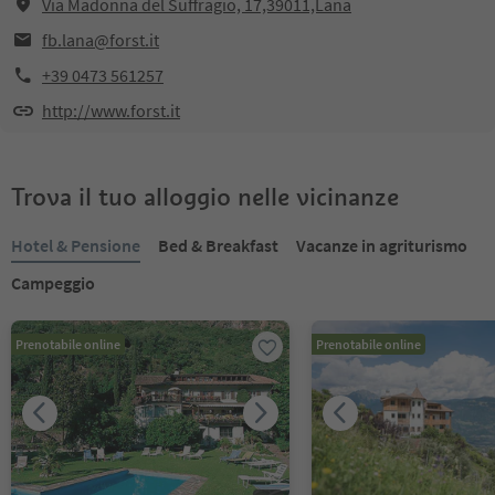
Via Madonna del Suffragio, 17,39011,Lana
fb.lana@forst.it
+39 0473 561257
http://www.forst.it
Trova il tuo alloggio nelle vicinanze
Hotel & Pensione
Bed & Breakfast
Vacanze in agriturismo
Campeggio
Prenotabile online
Prenotabile online