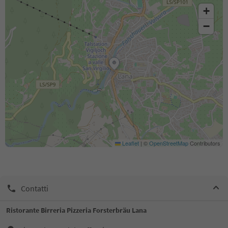
+
−
Leaflet
|
©
OpenStreetMap
Contributors
Contatti
Ristorante Birreria Pizzeria Forsterbräu Lana