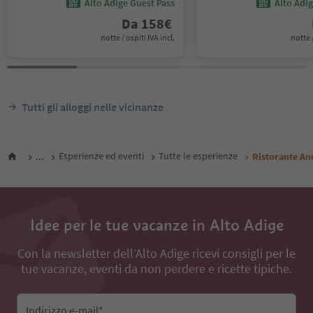
Alto Adige Guest Pass
Alto Adi
Da
158
€
notte / ospiti IVA incl.
notte /
Tutti gli alloggi nelle vicinanze
...
Esperienze ed eventi
Tutte le esperienze
Ristorante An
Idee per le tue vacanze in Alto Adige
Con la newsletter dell’Alto Adige ricevi consigli per le
tue vacanze, eventi da non perdere e ricette tipiche.
Indirizzo e-mail*