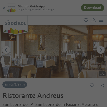
Südtirol Guide App
Download
La guida digitale dell´Alto Adige
men
favoriti
user lin
1
/
2
Bar / Café / Bistro
Ristorante Andreus
San Leonardo i.P., San Leonardo in Passiria, Merano e