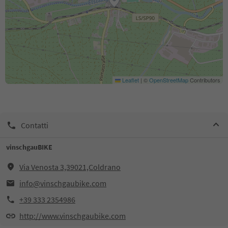
Leaflet
|
©
OpenStreetMap
Contributors
Contatti
vinschgauBIKE
Via Venosta 3,39021,Coldrano
info@vinschgaubike.com
+39 333 2354986
http://www.vinschgaubike.com