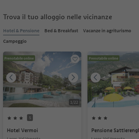
Trova il tuo alloggio nelle vicinanze
Hotel & Pensione
Bed & Breakfast
Vacanze in agriturismo
Campeggio
Prenotabile online
Prenotabile online
1
/
22
S
Hotel Vermoi
Pensione Sattlereng
Laces, Val Venosta
Laces, Val Venosta