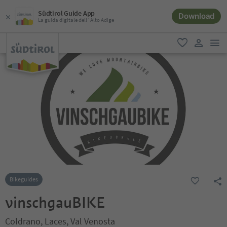
Südtirol Guide App
Download
La guida digitale dell´Alto Adige
men
favoriti
user lin
Bikeguides
vinschgauBIKE
Coldrano, Laces, Val Venosta