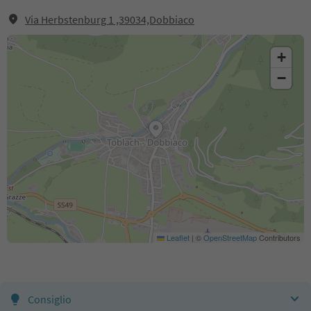
Via Herbstenburg 1 ,39034,Dobbiaco
+
−
Leaflet
|
©
OpenStreetMap
Contributors
Consiglio