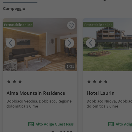
Campeggio
Prenotabile online
Prenotabile online
1
/
31
Alma Mountain Residence
Hotel Laurin
Dobbiaco Vecchia, Dobbiaco, Regione
Dobbiaco Nuova, Dobbiac
dolomitica 3 Cime
dolomitica 3 Cime
Alto Adige Guest Pass
Alto Adi