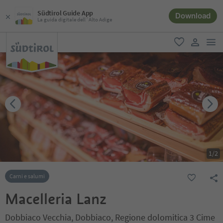
Südtirol Guide App
Download
La guida digitale dell´Alto Adige
men
favoriti
user lin
1
/
2
Carni e salumi
Macelleria Lanz
Dobbiaco Vecchia, Dobbiaco, Regione dolomitica 3 Cime