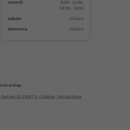
venerdì
8:00 - 12:00,
14:00 - 18:00
sabato
Chiuso
domenica
Chiuso
oodcarvings
 Dursan 55,39047,S. Cristina - Val Gardena