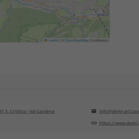
Leaflet
|
©
OpenStreetMap
Contributors
7,S. Cristina - Val Gardena
info@demi-art.co
https://www.demi-