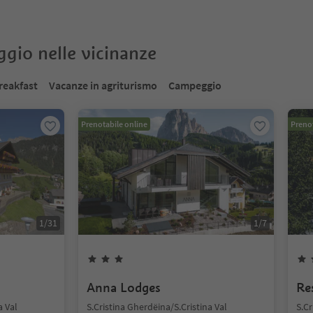
oggio nelle vicinanze
reakfast
Vacanze in agriturismo
Campeggio
Prenotabile online
Prenot
1
/
31
1
/
7
s
Anna Lodges
Re
a Val
S.Cristina Gherdëina/S.Cristina Val
S.Cr