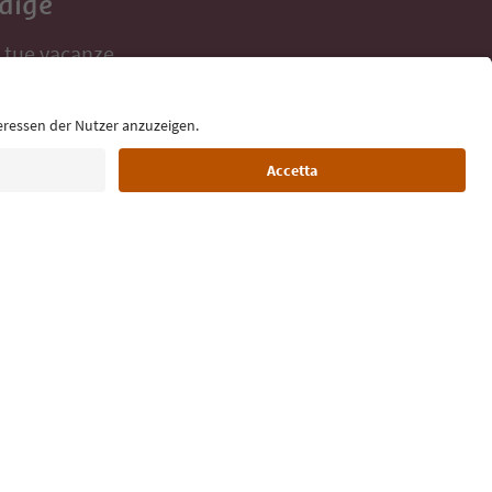
Adige
e tue vacanze,
Lingua: Italiano