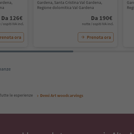
ardena,
Gardena, Santa Cristina Val Gardena,
Gar
ena
Regione dolomitica Val Gardena
Reg
Da
126
€
Da
190
€
 / ospiti IVA incl.
notte / ospiti IVA incl.
renota ora
Prenota ora
inanze
Tutte le esperienze
Demi Art woodcarvings