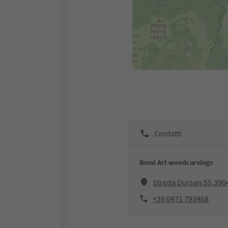
Contatti
Demi Art woodcarvings
Streda Dursan 55,3904
+39 0471 793468