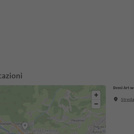
cazioni
Demi Art w
+
Streda
−