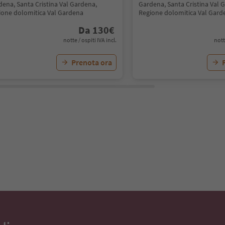
dena, Santa Cristina Val Gardena,
Gardena, Santa Cristina Val 
ione dolomitica Val Gardena
Regione dolomitica Val Gard
Da
130
€
notte / ospiti IVA incl.
nott
Prenota ora