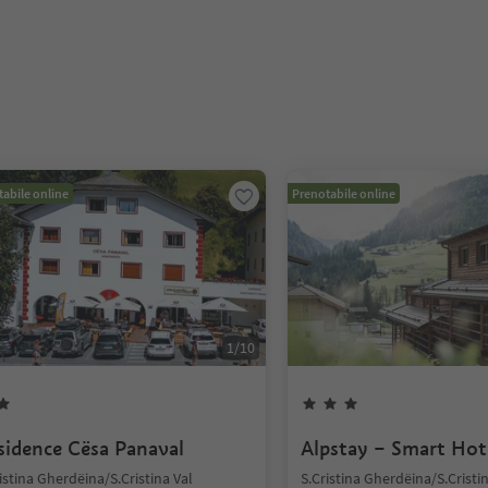
abile online
Prenotabile online
1
/
10
sidence Cësa Panaval
Alpstay – Smart Hot
istina Gherdëina/S.Cristina Val
S.Cristina Gherdëina/S.Cristi