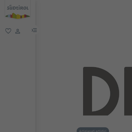
menu link
favoriti
user link
Artigianati artistici